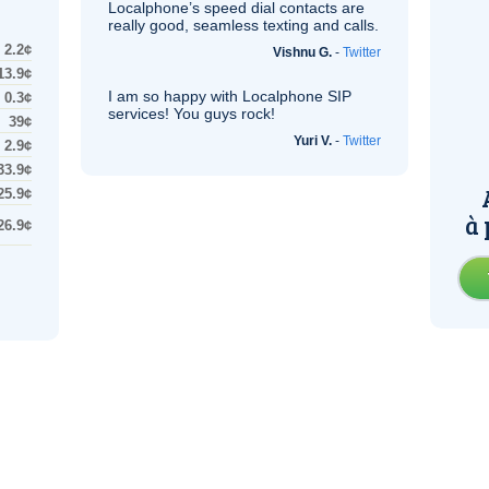
Localphone’s speed dial contacts are
really good, seamless texting and calls.
2.2¢
Vishnu G.
-
Twitter
13.9¢
I am so happy with Localphone
SIP
0.3¢
services! You guys rock!
39¢
Yuri V.
-
Twitter
2.9¢
33.9¢
25.9¢
à 
26.9¢