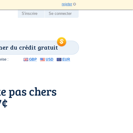
rejeter
S'inscrire
Se connecter
er du crédit gratuit
ise :
GBP
USD
EUR
e pas chers
7¢