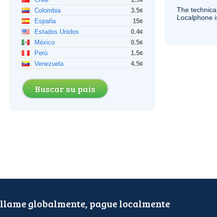
The technica
Colombia
3.5¢
Localphone 
España
15¢
Estados Unidos
0.4¢
México
0.5¢
Perú
1.5¢
Venezuela
4.5¢
Buscar su país
llame globalmente, pague localmente