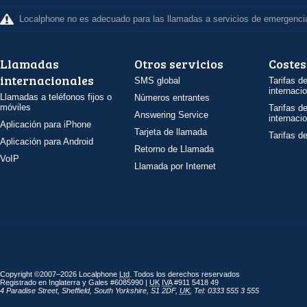
Localphone no es adecuado para las llamadas a servicios de emergenci
Llamadas
Otros servicios
Costes
internacionales
SMS global
Tarifas d
internaci
Llamadas a teléfonos fijos o
Números entrantes
móviles
Tarifas d
Answering Service
internaci
Aplicación para iPhone
Tarjeta de llamada
Tarifas d
Aplicación para Android
Retorno de Llamada
VoIP
Llamada por Internet
Copyright ©2007–2026 Localphone
Ltd
. Todos los derechos reservados
Registrado en Inglaterra y Gales #6085990 |
UK
IVA
#911 5418 49
4 Paradise Street
,
Sheffield
,
South Yorkshire
,
S1 2DF
,
UK
,
Tel: 0333 555 3 555