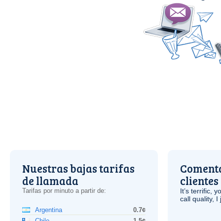
Nuestras bajas tarifas
Comenta
de llamada
clientes
Tarifas por minuto a partir de:
It’s terrific,
call quality, I
Argentina
0.7¢
Chile
1.5¢