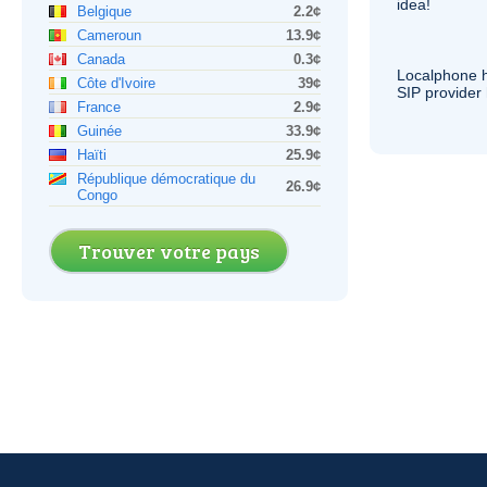
idea!
Belgique
2.2¢
Cameroun
13.9¢
Canada
0.3¢
Localphone 
Côte d'Ivoire
39¢
SIP
provider 
France
2.9¢
Guinée
33.9¢
Haïti
25.9¢
République démocratique du
26.9¢
Congo
Trouver votre pays