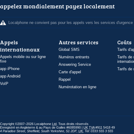
appelez mondialement payez localement
Localphone ne convient pas pour les appels vers les services d'urgence
Appels
Autres services
Coûts
internationaux
Global SMS
Tarifs d'a
Appels mobile ou sur ligne
Numéros entrants
Tarifs de
fixe
internatio
Answering Service
app iPhone
Tarifs de
Carte d'appel
app Android
Rappel
VoIP
Numérotation en ligne
Copyright ©2007–2026 Localphone
Ltd
. Tous droits réservés
Enregistré en Angleterre & au Pays de Galles #6085990 |
UK
TVA
#911 5418 49
4 Paradise Street
,
Sheffield
,
South Yorkshire
,
S1 2DF
,
UK
,
Tel: 0333 555 3 555