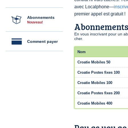
avec Localphone—
inscri
premier appel est gratuit !
Abonnements
Nouveau!
Abonnement
En vous inscrivant pour un a
cher.
Comment payer
Nom
Croatie Mobiles 50
Croatie Postes fixes 100
Croatie Mobiles 100
Croatie Postes fixes 200
Croatie Mobiles 400
Pay as you go