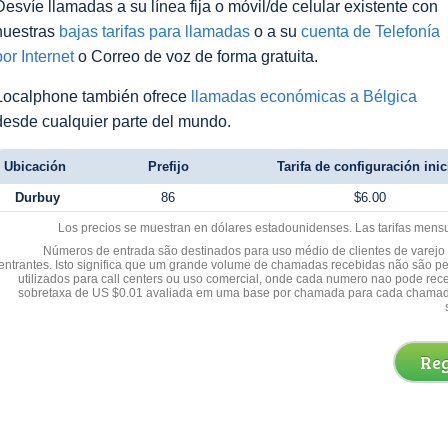
Desvíe llamadas a su línea fija o móvil/de celular existente con
nuestras
bajas tarifas para llamadas
o a su
cuenta de Telefonía
por Internet
o Correo de voz de forma gratuita.
Localphone también ofrece
llamadas económicas a Bélgica
desde cualquier parte del mundo.
Ubicación
Prefijo
Tarifa de configuración inic
Durbuy
86
$6.00
Los precios se muestran en dólares estadounidenses. Las tarifas mens
Números de entrada são destinados para uso médio de clientes de varejo y
entrantes. Isto significa que um grande volume de chamadas recebidas não são p
utilizados para call centers ou uso comercial, onde cada numero nao pode re
sobretaxa de US $0.01 avaliada em uma base por chamada para cada chamad
Reg