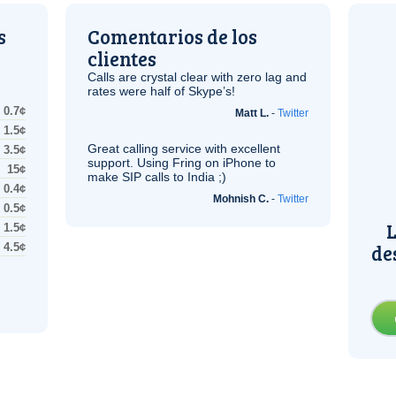
s
Comentarios de los
clientes
Calls are crystal clear with zero lag and
rates were half of Skype’s!
0.7¢
Matt L.
-
Twitter
1.5¢
Great calling service with excellent
3.5¢
support. Using Fring on iPhone to
15¢
make
SIP
calls to India ;)
0.4¢
Mohnish C.
-
Twitter
0.5¢
L
1.5¢
de
4.5¢