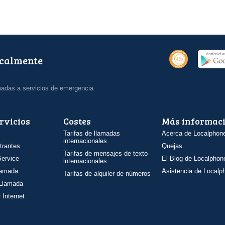
ocalmente
madas a servicios de emergencia
rvicios
Costes
Más informac
Tarifas de llamadas
Acerca de Localphon
internacionales
trantes
Quejas
Tarifas de mensajes de texto
ervice
El Blog de Localphon
internacionales
llamada
Asistencia de Localp
Tarifas de alquiler de números
 Llamada
 Internet