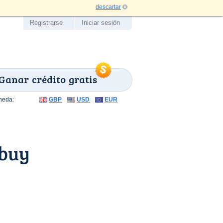
descartar
Registrarse
Iniciar sesión
Ganar crédito gratis
neda:
GBP
USD
EUR
rbuy