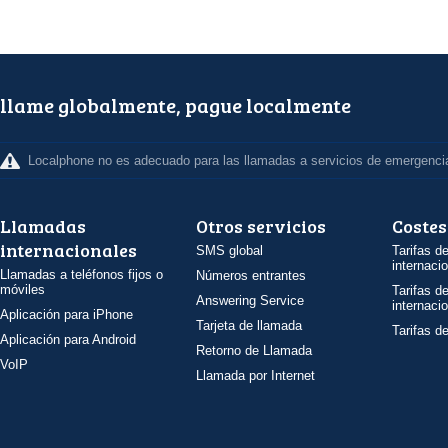
llame globalmente, pague localmente
Localphone no es adecuado para las llamadas a servicios de emergenci
Llamadas
Otros servicios
Costes
internacionales
SMS global
Tarifas d
internaci
Llamadas a teléfonos fijos o
Números entrantes
móviles
Tarifas d
Answering Service
internaci
Aplicación para iPhone
Tarjeta de llamada
Tarifas d
Aplicación para Android
Retorno de Llamada
VoIP
Llamada por Internet