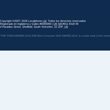
Copyright ©2007–2026 Localphone
Ltd
. Todos los derechos reservados
Registrado en Inglaterra y Gales #6085990 |
UK
IVA
#911 5418 49
4 Paradise Street
,
Sheffield
,
South Yorkshire
,
S1 2DF
,
UK
“THE ITSPA AWARDS 2014 AND Best Consumer VoIP AWARD 2014” is a trade mark of the Internet 