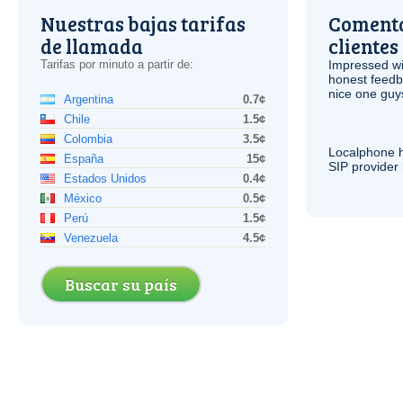
Nuestras bajas tarifas
Comenta
de llamada
clientes
Tarifas por minuto a partir de:
Impressed wi
honest feedb
nice one guy
Argentina
0.7¢
Chile
1.5¢
Colombia
3.5¢
Localphone 
España
15¢
SIP
provider 
Estados Unidos
0.4¢
México
0.5¢
Perú
1.5¢
Venezuela
4.5¢
Buscar su país