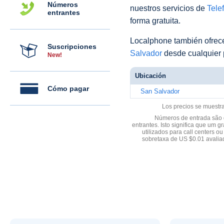
Números
nuestros servicios de
Telef
entrantes
forma gratuita.
Localphone también ofre
Suscripciones
Salvador
desde cualquier 
New!
Ubicación
Cómo pagar
San Salvador
Los precios se muestr
Números de entrada são d
entrantes. Isto significa que u
utilizados para call centers
sobretaxa de US $0.01 avali