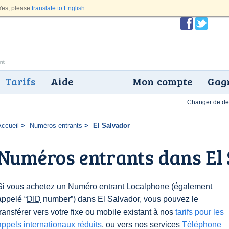
es, please
translate to English
.
Tarifs
Aide
Mon compte
Gagn
Changer de dev
Accueil
Numéros entrants
El Salvador
Numéros entrants dans El
Si vous achetez un Numéro entrant Localphone (également
appelé “
DID
number”) dans El Salvador, vous pouvez le
transférer vers votre fixe ou mobile existant à nos
tarifs pour les
appels internationaux réduits
, ou vers nos services
Téléphone