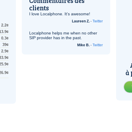
Commentaires des
clients
I love Localphone. It’s awesome!
Laureen Z.
-
Twitter
2.2¢
13.9¢
Localphone helps me when no other
SIP
provider has in the past.
0.3¢
39¢
Mike B.
-
Twitter
2.9¢
33.9¢
25.9¢
à 
26.9¢