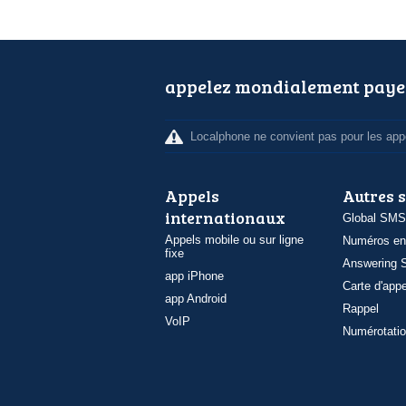
appelez mondialement paye
Localphone ne convient pas pour les appe
Appels
Autres 
internationaux
Global SMS
Appels mobile ou sur ligne
Numéros en
fixe
Answering S
app iPhone
Carte d'appe
app Android
Rappel
VoIP
Numérotatio