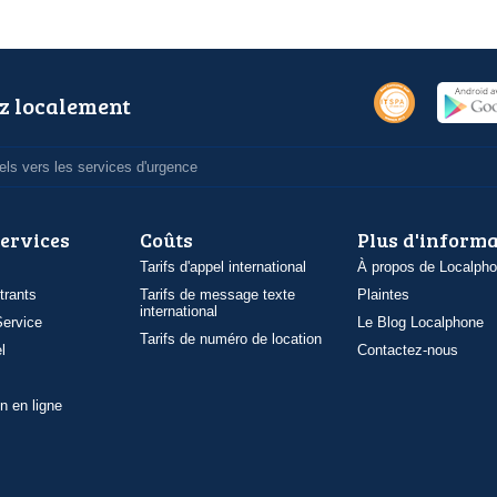
z localement
ls vers les services d'urgence
services
Coûts
Plus d'inform
Tarifs d'appel international
À propos de Localph
trants
Tarifs de message texte
Plaintes
international
ervice
Le Blog Localphone
Tarifs de numéro de location
l
Contactez-nous
n en ligne