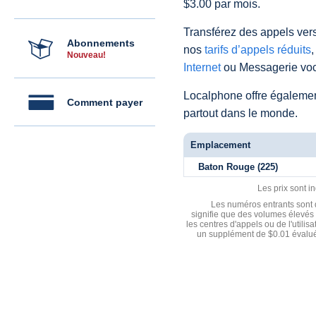
$3.00 par mois.
Transférez des appels vers
Abonnements
nos
tarifs d’appels réduits
,
Nouveau!
Internet
ou Messagerie voc
Localphone offre égaleme
Comment payer
partout dans le monde.
Emplacement
Baton Rouge (225)
Les prix sont i
Les numéros entrants sont d
signifie que des volumes élevés 
les centres d'appels ou de l'utili
un supplément de $0.01 évalué