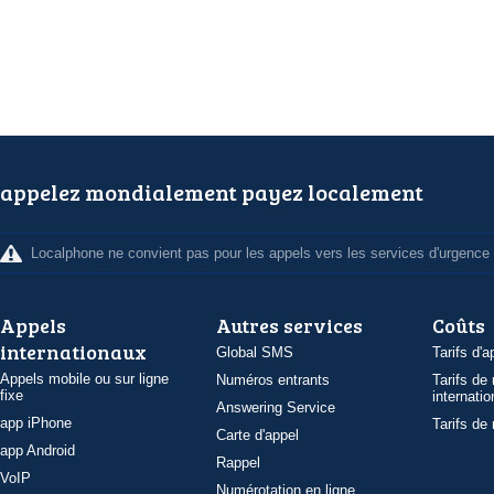
appelez mondialement payez localement
Localphone ne convient pas pour les appels vers les services d'urgence
Appels
Autres services
Coûts
internationaux
Global SMS
Tarifs d'a
Appels mobile ou sur ligne
Numéros entrants
Tarifs de
fixe
internatio
Answering Service
app iPhone
Tarifs de
Carte d'appel
app Android
Rappel
VoIP
Numérotation en ligne