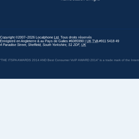
Copyright ©2007–2026 Localphone
Ltd
. Tous droits réservés
Enregistré en Angleterre & au Pays de Galles #6085990 |
UK
TVA
#911 5418 49
4 Paradise Street
,
Sheffield
,
South Yorkshire
,
S1 2DF
,
UK
“THE ITSPA AWARDS 2014 AND Best Consumer VoIP AWARD 2014” is a trade mark of the Internet 