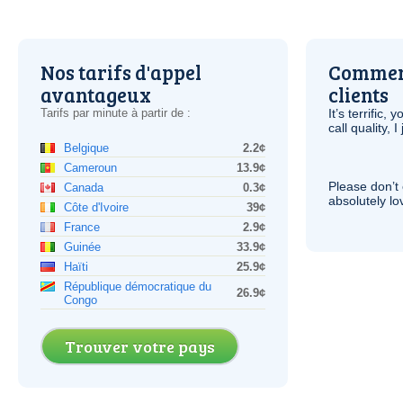
Nos tarifs d'appel
Comment
avantageux
clients
Tarifs par minute à partir de :
It’s terrific,
call quality, I
Belgique
2.2¢
Cameroun
13.9¢
Please don’t 
Canada
0.3¢
absolutely lo
Côte d'Ivoire
39¢
France
2.9¢
Guinée
33.9¢
Haïti
25.9¢
République démocratique du
26.9¢
Congo
Trouver votre pays