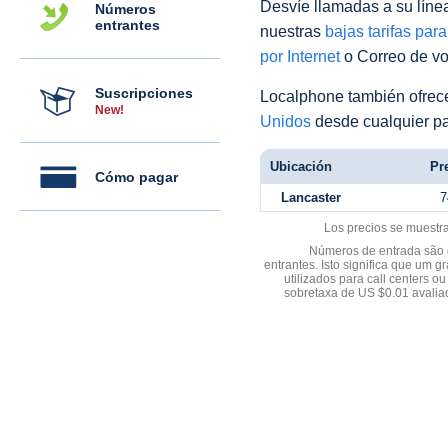
Desvíe llamadas a su línea 
Números
entrantes
nuestras
bajas tarifas par
por Internet
o Correo de voz
Suscripciones
Localphone también ofre
New!
Unidos
desde cualquier pa
Ubicación
Pre
Cómo pagar
Lancaster
7
Los precios se muestr
Números de entrada são d
entrantes. Isto significa que u
utilizados para call centers
sobretaxa de US $0.01 avali