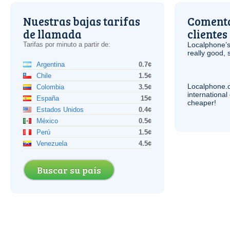
Nuestras bajas tarifas
Comenta
de llamada
clientes
Tarifas por minuto a partir de:
Localphone’s
really good, 
Argentina
0.7¢
Chile
1.5¢
Localphone.
Colombia
3.5¢
internationa
España
15¢
cheaper!
Estados Unidos
0.4¢
México
0.5¢
Perú
1.5¢
Venezuela
4.5¢
Buscar su país