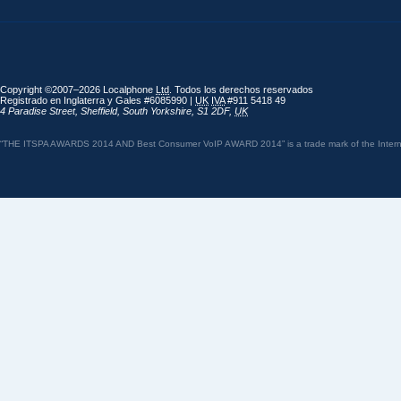
Copyright ©2007–2026 Localphone
Ltd
. Todos los derechos reservados
Registrado en Inglaterra y Gales #6085990 |
UK
IVA
#911 5418 49
4 Paradise Street
,
Sheffield
,
South Yorkshire
,
S1 2DF
,
UK
“THE ITSPA AWARDS 2014 AND Best Consumer VoIP AWARD 2014” is a trade mark of the Internet 