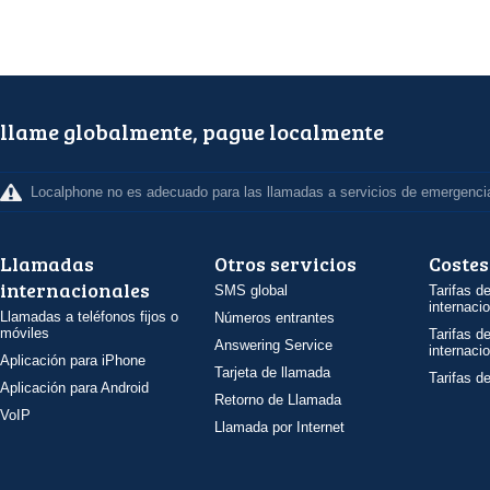
llame globalmente, pague localmente
Localphone no es adecuado para las llamadas a servicios de emergenci
Llamadas
Otros servicios
Costes
internacionales
SMS global
Tarifas d
internaci
Llamadas a teléfonos fijos o
Números entrantes
móviles
Tarifas d
Answering Service
internaci
Aplicación para iPhone
Tarjeta de llamada
Tarifas d
Aplicación para Android
Retorno de Llamada
VoIP
Llamada por Internet