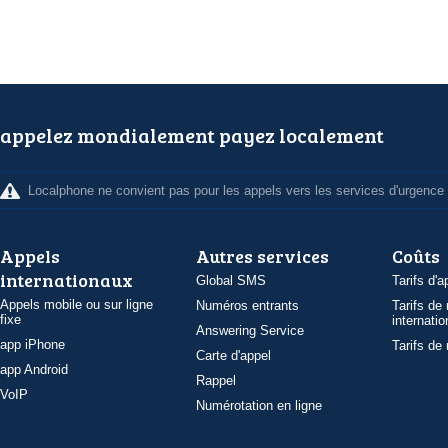
appelez mondialement payez localement
Localphone ne convient pas pour les appels vers les services d'urgence
Appels
Autres services
Coûts
internationaux
Global SMS
Tarifs d'a
Appels mobile ou sur ligne
Numéros entrants
Tarifs de
fixe
internatio
Answering Service
app iPhone
Tarifs de
Carte d'appel
app Android
Rappel
VoIP
Numérotation en ligne