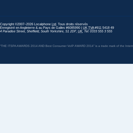
Copyright ©2007–2026 Localphone
Ltd
. Tous droits réservés
Enregistré en Angleterre & au Pays de Galles #6085990 |
UK
TVA
#911 5418 49
4 Paradise Street
,
Sheffield
,
South Yorkshire
,
S1 2DF
,
UK
,
Tel: 0333 555 3 555
“THE ITSPA AWARDS 2014 AND Best Consumer VoIP AWARD 2014” is a trade mark of the Internet 