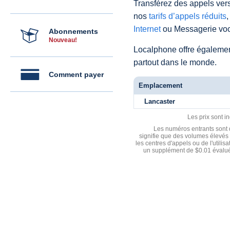
Transférez des appels vers
nos
tarifs d’appels réduits
,
Internet
ou Messagerie voc
Abonnements
Nouveau!
Localphone offre égaleme
partout dans le monde.
Comment payer
Emplacement
Lancaster
Les prix sont i
Les numéros entrants sont d
signifie que des volumes élevés 
les centres d'appels ou de l'utili
un supplément de $0.01 évalué