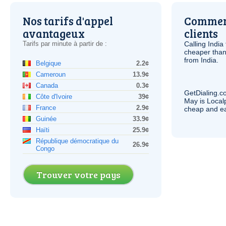
Nos tarifs d'appel
Comment
avantageux
clients
Tarifs par minute à partir de :
Calling India
cheaper than
from India.
Belgique
2.2¢
Cameroun
13.9¢
Canada
0.3¢
GetDialing.c
Côte d'Ivoire
39¢
May is Local
France
2.9¢
cheap and e
Guinée
33.9¢
Haïti
25.9¢
République démocratique du
26.9¢
Congo
Trouver votre pays