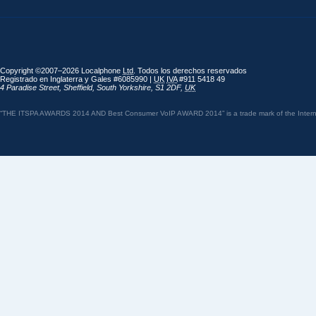
Copyright ©2007–2026 Localphone
Ltd
. Todos los derechos reservados
Registrado en Inglaterra y Gales #6085990 |
UK
IVA
#911 5418 49
4 Paradise Street
,
Sheffield
,
South Yorkshire
,
S1 2DF
,
UK
“THE ITSPA AWARDS 2014 AND Best Consumer VoIP AWARD 2014” is a trade mark of the Internet 