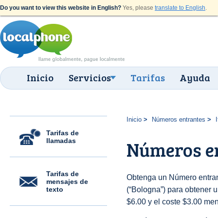
Do you want to view this website in English?
Yes, please
translate to English
.
Inicio
Servicios
Tarifas
Ayuda
Inicio
Números entrantes
I
Tarifas de
llamadas
Números en
Tarifas de
Obtenga un Número entrant
mensajes de
texto
(“Bologna”) para obtener un
$6.00 y el coste $3.00 men