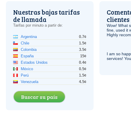
Nuestras bajas tarifas
Comenta
de llamada
clientes
Tarifas por minuto a partir de:
Wow! What se
fine, used it
Highly recom
Argentina
0.7¢
Chile
1.5¢
Colombia
3.5¢
I am so hap
España
15¢
services! You
Estados Unidos
0.4¢
México
0.5¢
Perú
1.5¢
Venezuela
4.5¢
Buscar su país