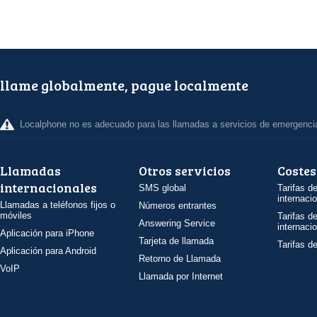
llame globalmente, pague localmente
Localphone no es adecuado para las llamadas a servicios de emergenci
Llamadas
Otros servicios
Costes
internacionales
SMS global
Tarifas d
internaci
Llamadas a teléfonos fijos o
Números entrantes
móviles
Tarifas d
Answering Service
internaci
Aplicación para iPhone
Tarjeta de llamada
Tarifas d
Aplicación para Android
Retorno de Llamada
VoIP
Llamada por Internet