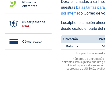
Desvíe llamadas a su línea 
Números
entrantes
nuestras
bajas tarifas par
por Internet
o Correo de voz
Suscripciones
Localphone también ofre
New!
desde cualquier parte del
Ubicación
Pref
Cómo pagar
Bologna
5
Los precios se muestr
Números de entrada são d
entrantes. Isto significa que u
utilizados para call centers
sobretaxa de US $0.01 avali