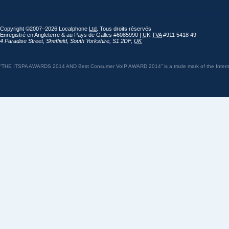
Copyright ©2007–2026 Localphone
Ltd
. Tous droits réservés
Enregistré en Angleterre & au Pays de Galles #6085990 |
UK
TVA
#911 5418 49
4 Paradise Street
,
Sheffield
,
South Yorkshire
,
S1 2DF
,
UK
“THE ITSPA AWARDS 2014 AND Best Consumer VoIP AWARD 2014” is a trade mark of the Internet 