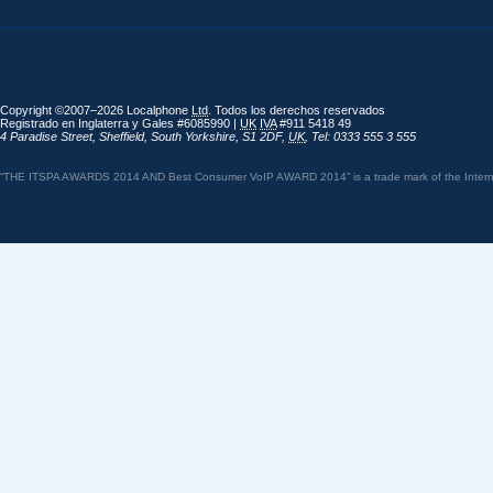
Copyright ©2007–2026 Localphone
Ltd
. Todos los derechos reservados
Registrado en Inglaterra y Gales #6085990 |
UK
IVA
#911 5418 49
4 Paradise Street
,
Sheffield
,
South Yorkshire
,
S1 2DF
,
UK
,
Tel: 0333 555 3 555
“THE ITSPA AWARDS 2014 AND Best Consumer VoIP AWARD 2014” is a trade mark of the Internet 