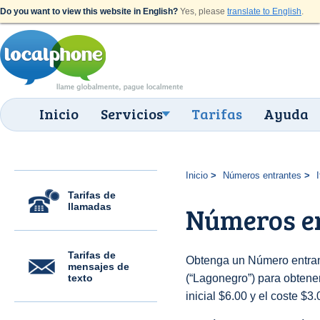
Do you want to view this website in English?
Yes, please
translate to English
.
Inicio
Servicios
Tarifas
Ayuda
Inicio
Números entrantes
I
Tarifas de
llamadas
Números en
Tarifas de
Obtenga un Número entrant
mensajes de
texto
(“Lagonegro”) para obtener
inicial $6.00 y el coste $3