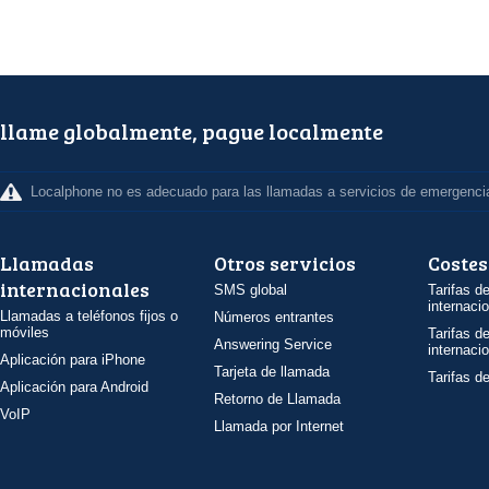
llame globalmente, pague localmente
Localphone no es adecuado para las llamadas a servicios de emergenci
Llamadas
Otros servicios
Costes
internacionales
SMS global
Tarifas d
internaci
Llamadas a teléfonos fijos o
Números entrantes
móviles
Tarifas d
Answering Service
internaci
Aplicación para iPhone
Tarjeta de llamada
Tarifas d
Aplicación para Android
Retorno de Llamada
VoIP
Llamada por Internet