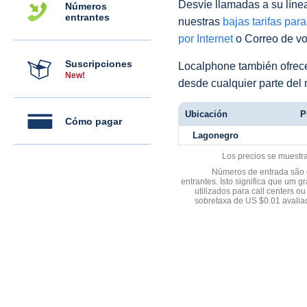
Desvíe llamadas a su línea 
Números
entrantes
nuestras
bajas tarifas par
por Internet
o Correo de voz
Suscripciones
Localphone también ofre
New!
desde cualquier parte del
Ubicación
P
Cómo pagar
Lagonegro
Los precios se muestr
Números de entrada são d
entrantes. Isto significa que u
utilizados para call centers
sobretaxa de US $0.01 avali