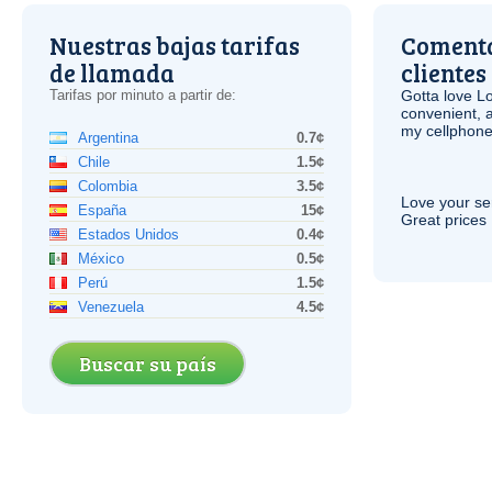
Nuestras bajas tarifas
Comenta
de llamada
clientes
Tarifas por minuto a partir de:
Gotta love 
convenient, 
my cellphone
Argentina
0.7¢
Chile
1.5¢
Colombia
3.5¢
Love your ser
España
15¢
Great prices 
Estados Unidos
0.4¢
México
0.5¢
Perú
1.5¢
Venezuela
4.5¢
Buscar su país