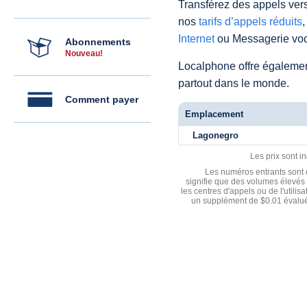
Transférez des appels vers
nos
tarifs d’appels réduits
,
Internet
ou Messagerie voc
Abonnements
Nouveau!
Localphone offre égaleme
partout dans le monde.
Comment payer
Emplacement
Lagonegro
Les prix sont i
Les numéros entrants sont d
signifie que des volumes élevés 
les centres d'appels ou de l'utili
un supplément de $0.01 évalué