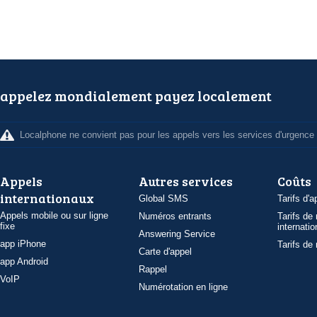
appelez mondialement payez localement
Localphone ne convient pas pour les appels vers les services d'urgence
Appels
Autres services
Coûts
internationaux
Global SMS
Tarifs d'a
Appels mobile ou sur ligne
Numéros entrants
Tarifs de
fixe
internatio
Answering Service
app iPhone
Tarifs de
Carte d'appel
app Android
Rappel
VoIP
Numérotation en ligne