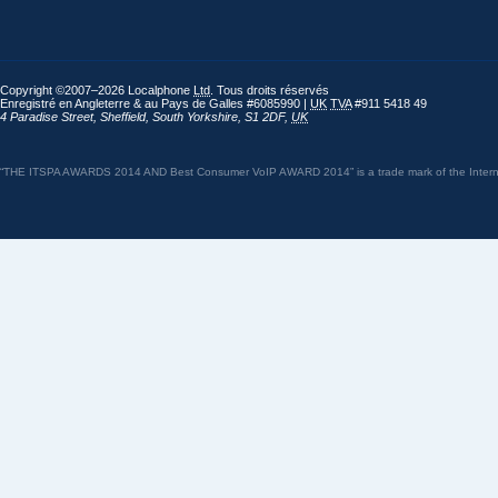
Copyright ©2007–2026 Localphone
Ltd
. Tous droits réservés
Enregistré en Angleterre & au Pays de Galles #6085990 |
UK
TVA
#911 5418 49
4 Paradise Street
,
Sheffield
,
South Yorkshire
,
S1 2DF
,
UK
“THE ITSPA AWARDS 2014 AND Best Consumer VoIP AWARD 2014” is a trade mark of the Internet 