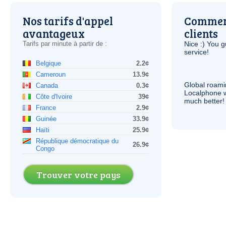
Nos tarifs d'appel
Comment
avantageux
clients
Tarifs par minute à partir de :
Nice :) You g
service!
Belgique
2.2¢
Cameroun
13.9¢
Global roami
Canada
0.3¢
Localphone 
Côte d'Ivoire
39¢
much better!
France
2.9¢
Guinée
33.9¢
Haïti
25.9¢
République démocratique du
26.9¢
Congo
Trouver votre pays