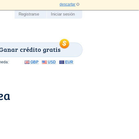
descartar
Registrarse
Iniciar sesión
Ganar crédito gratis
neda:
GBP
USD
EUR
ea