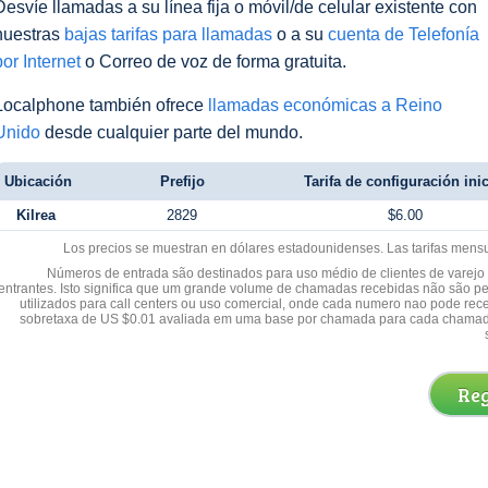
Desvíe llamadas a su línea fija o móvil/de celular existente con
nuestras
bajas tarifas para llamadas
o a su
cuenta de Telefonía
por Internet
o Correo de voz de forma gratuita.
Localphone también ofrece
llamadas económicas a Reino
Unido
desde cualquier parte del mundo.
Ubicación
Prefijo
Tarifa de configuración inic
Kilrea
2829
$6.00
Los precios se muestran en dólares estadounidenses. Las tarifas mens
Números de entrada são destinados para uso médio de clientes de varejo y
entrantes. Isto significa que um grande volume de chamadas recebidas não são p
utilizados para call centers ou uso comercial, onde cada numero nao pode re
sobretaxa de US $0.01 avaliada em uma base por chamada para cada chamad
Reg