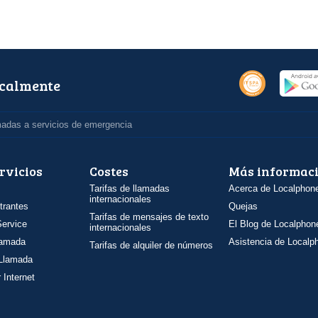
ocalmente
madas a servicios de emergencia
rvicios
Costes
Más informac
Tarifas de llamadas
Acerca de Localphon
internacionales
trantes
Quejas
Tarifas de mensajes de texto
ervice
El Blog de Localphon
internacionales
llamada
Asistencia de Localp
Tarifas de alquiler de números
 Llamada
 Internet