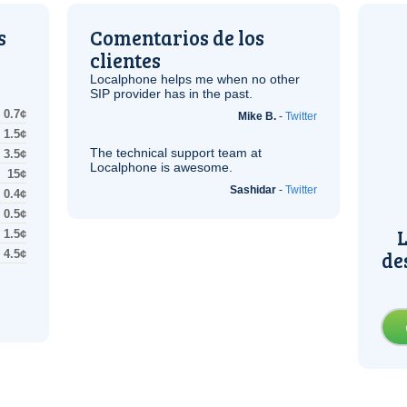
s
Comentarios de los
clientes
Localphone helps me when no other
SIP
provider has in the past.
0.7¢
Mike B.
-
Twitter
1.5¢
The technical support team at
3.5¢
Localphone is awesome.
15¢
Sashidar
-
Twitter
0.4¢
0.5¢
L
1.5¢
de
4.5¢