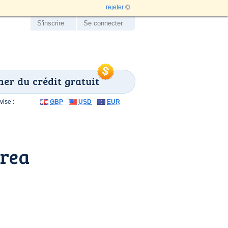
rejeter
S'inscrire
Se connecter
er du crédit gratuit
ise :
GBP
USD
EUR
lrea