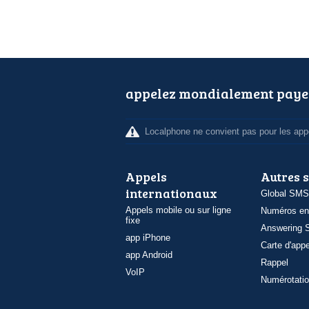
appelez mondialement paye
Localphone ne convient pas pour les appe
Appels
Autres 
internationaux
Global SMS
Appels mobile ou sur ligne
Numéros en
fixe
Answering S
app iPhone
Carte d'appe
app Android
Rappel
VoIP
Numérotatio