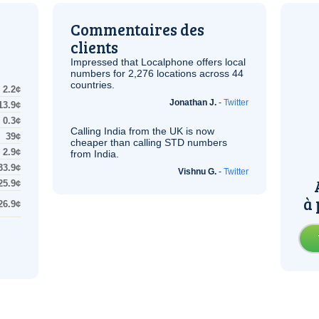
Commentaires des
clients
Impressed that Localphone offers local
numbers for 2,276 locations across 44
countries.
2.2¢
Jonathan J.
-
Twitter
13.9¢
0.3¢
Calling India from the
UK
is now
39¢
cheaper than calling STD numbers
2.9¢
from India.
33.9¢
Vishnu G.
-
Twitter
25.9¢
à 
26.9¢