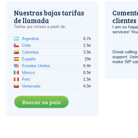
Nuestras bajas tarifas
Comenta
de llamada
clientes
Tarifas por minuto a partir de:
I am so hap
services! You
Argentina
0.7¢
Chile
1.5¢
Great calling
Colombia
3.5¢
support. Usi
España
15¢
make
SIP
cal
Estados Unidos
0.4¢
México
0.5¢
Perú
1.5¢
Venezuela
4.5¢
Buscar su país