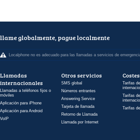
llame globalmente, pague localmente
Localphone no es adecuado para las llamadas a servicios de emergenci
Llamadas
Otros servicios
Costes
internacionales
SMS global
Tarifas d
internaci
Llamadas a teléfonos fijos o
Números entrantes
móviles
Tarifas d
Answering Service
internaci
Aplicación para iPhone
Tarjeta de llamada
Tarifas d
Aplicación para Android
Retorno de Llamada
VoIP
Llamada por Internet