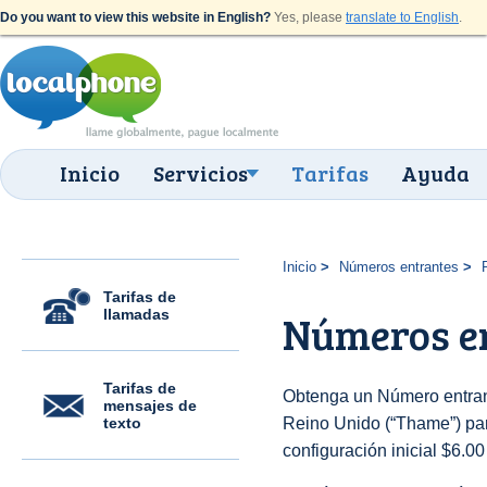
Do you want to view this website in English?
Yes, please
translate to English
.
Inicio
Servicios
Tarifas
Ayuda
Inicio
Números entrantes
Tarifas de
llamadas
Números e
Tarifas de
Obtenga un Número entran
mensajes de
texto
Reino Unido (“Thame”) para
configuración inicial $6.0