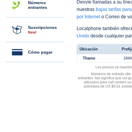
Desvíe llamadas a su línea 
Números
entrantes
nuestras
bajas tarifas par
por Internet
o Correo de voz
Suscripciones
Localphone también ofre
New!
Unido
desde cualquier par
Ubicación
Prefij
Cómo pagar
Thame
1844
Los precios se muestr
Números de entrada são d
entrantes. Isto significa que u
utilizados para call centers
sobretaxa de US $0.01 avali