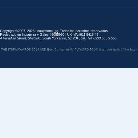
Copyright ©2007–2026 Localphone
Ltd
. Todos los derechos reservados
Registrado en Inglaterra y Gales #6085990 |
UK
IVA
#911 5418 49
4 Paradise Street
,
Sheffield
,
South Yorkshire
,
S1 2DF
,
UK
,
Tel: 0333 555 3 555
“THE ITSPA AWARDS 2014 AND Best Consumer VoIP AWARD 2014” is a trade mark of the Internet 