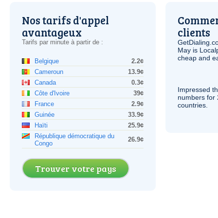
Nos tarifs d'appel
Comment
avantageux
clients
Tarifs par minute à partir de :
GetDialing.c
May is Local
cheap and e
Belgique
2.2¢
Cameroun
13.9¢
Canada
0.3¢
Impressed th
Côte d'Ivoire
39¢
numbers for 
France
2.9¢
countries.
Guinée
33.9¢
Haïti
25.9¢
République démocratique du
26.9¢
Congo
Trouver votre pays