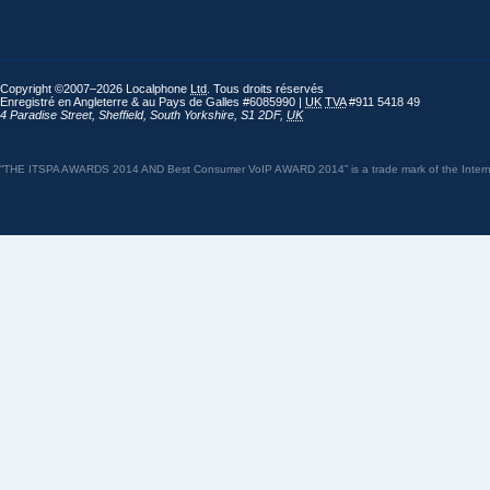
Copyright ©2007–2026 Localphone
Ltd
. Tous droits réservés
Enregistré en Angleterre & au Pays de Galles #6085990 |
UK
TVA
#911 5418 49
4 Paradise Street
,
Sheffield
,
South Yorkshire
,
S1 2DF
,
UK
“THE ITSPA AWARDS 2014 AND Best Consumer VoIP AWARD 2014” is a trade mark of the Internet 