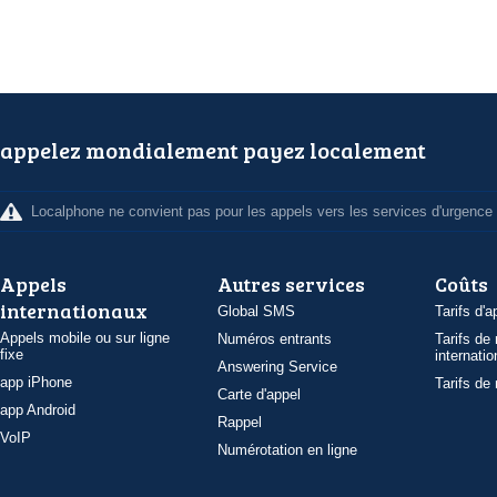
appelez mondialement payez localement
Localphone ne convient pas pour les appels vers les services d'urgence
Appels
Autres services
Coûts
internationaux
Global SMS
Tarifs d'a
Appels mobile ou sur ligne
Numéros entrants
Tarifs de
fixe
internatio
Answering Service
app iPhone
Tarifs de
Carte d'appel
app Android
Rappel
VoIP
Numérotation en ligne