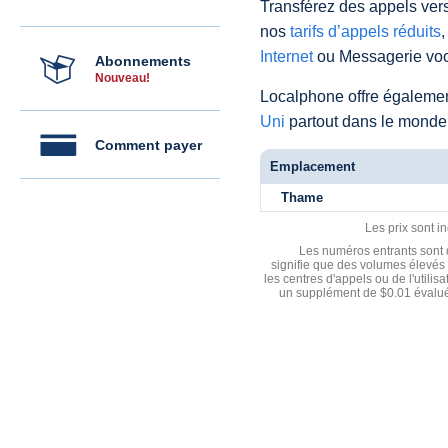
Transférez des appels vers
nos
tarifs d’appels réduits
,
Internet
ou Messagerie voc
Abonnements
Nouveau!
Localphone offre égaleme
Uni
partout dans le monde
Comment payer
Emplacement
Thame
Les prix sont i
Les numéros entrants sont d
signifie que des volumes élevés 
les centres d'appels ou de l'utili
un supplément de $0.01 évalué