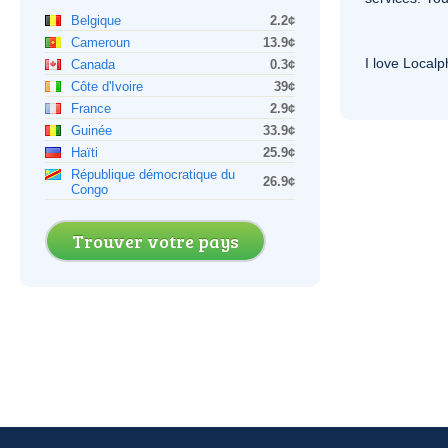
Belgique
2.2¢
Cameroun
13.9¢
I love Local
Canada
0.3¢
Côte d'Ivoire
39¢
France
2.9¢
Guinée
33.9¢
Haïti
25.9¢
République démocratique du
26.9¢
Congo
Trouver votre pays