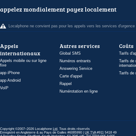
appelez mondialement payez localement
Localphone ne convient pas pour les appels vers les services d'urgence
Appels
Autres services
Coûts
internationaux
Global SMS
Tarifs d'a
Appels mobile ou sur ligne
Numéros entrants
Tarifs de
fixe
internatio
Answering Service
app iPhone
Tarifs de
Carte d'appel
app Android
Rappel
VoIP
Numérotation en ligne
Copyright ©2007–2026 Localphone
Ltd
. Tous droits réservés
Enregistré en Angleterre & au Pays de Galles #6085990 |
UK
TVA
#911 5418 49