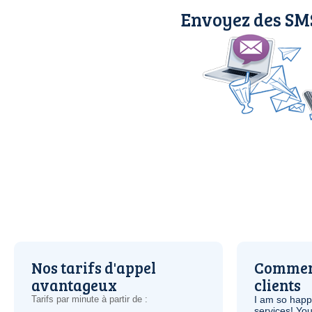
Envoyez des SMS
Nos tarifs d'appel
Comment
avantageux
clients
Tarifs par minute à partir de :
I am so hap
services! You