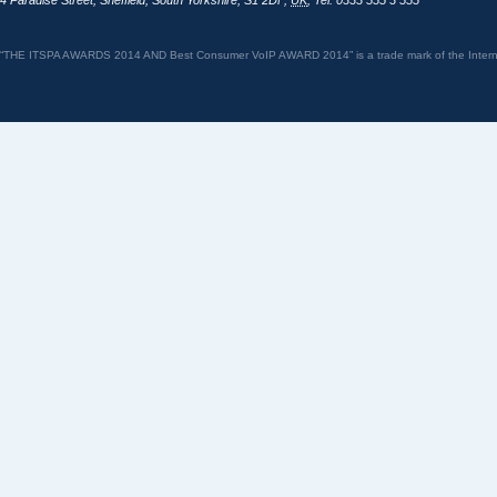
4 Paradise Street
,
Sheffield
,
South Yorkshire
,
S1 2DF
,
UK
,
Tel: 0333 555 3 555
“THE ITSPA AWARDS 2014 AND Best Consumer VoIP AWARD 2014” is a trade mark of the Internet 