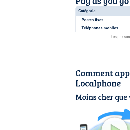
Pay as you go
Catégorie
Postes fixes
Téléphones mobiles
Les prix son
Comment appe
Localphone
Moins cher que 