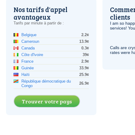
Nos tarifs d'appel
Comment
avantageux
clients
Tarifs par minute à partir de :
I am so hap
services! You
Belgique
2.2¢
Cameroun
13.9¢
Calls are cry
Canada
0.3¢
rates were ha
Côte d'Ivoire
39¢
France
2.9¢
Guinée
33.9¢
Haïti
25.9¢
République démocratique du
26.9¢
Congo
Trouver votre pays