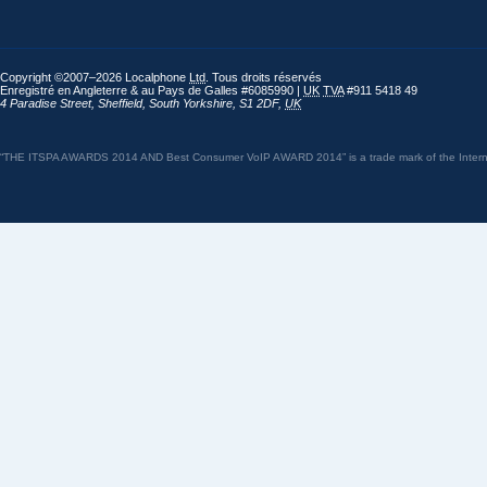
Copyright ©2007–2026 Localphone
Ltd
. Tous droits réservés
Enregistré en Angleterre & au Pays de Galles #6085990 |
UK
TVA
#911 5418 49
4 Paradise Street
,
Sheffield
,
South Yorkshire
,
S1 2DF
,
UK
“THE ITSPA AWARDS 2014 AND Best Consumer VoIP AWARD 2014” is a trade mark of the Internet 