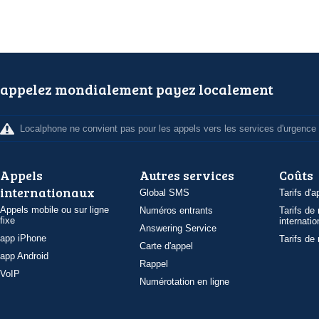
appelez mondialement payez localement
Localphone ne convient pas pour les appels vers les services d'urgence
Appels
Autres services
Coûts
internationaux
Global SMS
Tarifs d'a
Appels mobile ou sur ligne
Numéros entrants
Tarifs de
fixe
internatio
Answering Service
app iPhone
Tarifs de
Carte d'appel
app Android
Rappel
VoIP
Numérotation en ligne