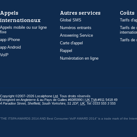
Appels
Autres services
Coûts
internationaux
Global SMS
Tarifs d'a
Appels mobile ou sur ligne
Numéros entrants
Tarifs de
fixe
internatio
Answering Service
app iPhone
Tarifs de
Carte d'appel
app Android
Rappel
VoIP
Numérotation en ligne
Copyright ©2007–2026 Localphone
Ltd
. Tous droits réservés
Enregistré en Angleterre & au Pays de Galles #6085990 |
UK
TVA
#911 5418 49
4 Paradise Street
,
Sheffield
,
South Yorkshire
,
S1 2DF
,
UK
,
Tel: 0333 555 3 555
“THE ITSPA AWARDS 2014 AND Best Consumer VoIP AWARD 2014” is a trade mark of the Internet 