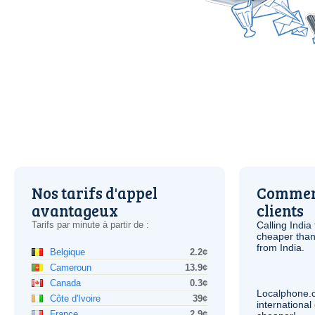
Nos tarifs d'appel
Comment
avantageux
clients
Tarifs par minute à partir de :
Calling India
cheaper than
from India.
Belgique
2.2¢
Cameroun
13.9¢
Canada
0.3¢
Localphone.
Côte d'Ivoire
39¢
internationa
France
2.9¢