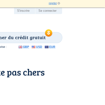
rejeter
S'inscrire
Se connecter
er du crédit gratuit
ise :
GBP
USD
EUR
e pas chers