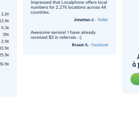
Impressed that Localphone offers local
numbers for 2,276 locations across 44
countries.
2.2¢
Jonathan J.
-
Twitter
13.9¢
0.3¢
Awesome service! I have already
39¢
received $3 in referrals :-)
2.9¢
Braam S.
-
Facebook
33.9¢
25.9¢
à 
26.9¢