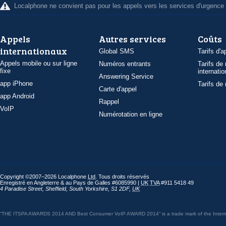
Localphone ne convient pas pour les appels vers les services d'urgence
Appels
Autres services
Coûts
internationaux
Global SMS
Tarifs d'a
Appels mobile ou sur ligne
Numéros entrants
Tarifs de
fixe
internatio
Answering Service
app iPhone
Tarifs de
Carte d'appel
app Android
Rappel
VoIP
Numérotation en ligne
Copyright ©2007–2026 Localphone
Ltd
. Tous droits réservés
Enregistré en Angleterre & au Pays de Galles #6085990 |
UK
TVA
#911 5418 49
4 Paradise Street
,
Sheffield
,
South Yorkshire
,
S1 2DF
,
UK
“THE ITSPA AWARDS 2014 AND Best Consumer VoIP AWARD 2014” is a trade mark of the Internet 