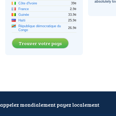
absolutely lo
Côte d'Ivoire
39¢
France
2.9¢
Guinée
33.9¢
Haïti
25.9¢
République démocratique du
26.9¢
Congo
Trouver votre pays
appelez mondialement payez localement