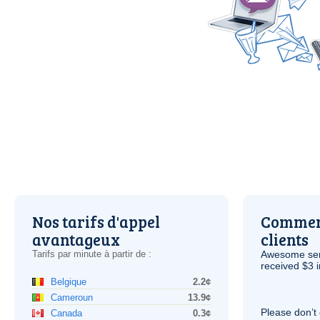
Nos tarifs d'appel
Comment
avantageux
clients
Tarifs par minute à partir de :
Awesome serv
received $3 in
Belgique
2.2¢
Cameroun
13.9¢
Please don’t 
Canada
0.3¢