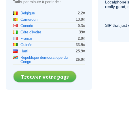
Tarifs par minute à partir de :
Localphone’s
really good, 
Belgique
2.2¢
Cameroun
13.9¢
SIP
that just 
Canada
0.3¢
Côte d'Ivoire
39¢
France
2.9¢
Guinée
33.9¢
Haïti
25.9¢
République démocratique du
26.9¢
Congo
Trouver votre pays