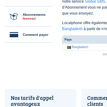
notre service
Global SMS
.
d'Abonnement vous ne pay
que vous envoyez.
Abonnements
Nouveau!
Localphone offre égaleme
Bangladesh
à partir de n'
Comment payer
Pays
Bangladesh
Les
Nos tarifs d'appel
Comment
avantageux
clients