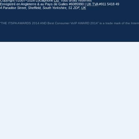
Copyright ©2007–2026 Localphone
Ltd
. Tous droits réservés
Enregistré en Angleterre & au Pays de Galles #6085990 |
UK
TVA
#911 5418 49
4 Paradise Street
,
Sheffield
,
South Yorkshire
,
S1 2DF
,
UK
“THE ITSPA AWARDS 2014 AND Best Consumer VoIP AWARD 2014” is a trade mark of the Internet 