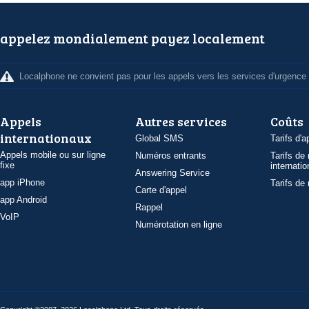
appelez mondialement payez localement
Localphone ne convient pas pour les appels vers les services d'urgence
Appels
Autres services
Coûts
internationaux
Global SMS
Tarifs d'a
Appels mobile ou sur ligne
Numéros entrants
Tarifs de
fixe
internatio
Answering Service
app iPhone
Tarifs de
Carte d'appel
app Android
Rappel
VoIP
Numérotation en ligne