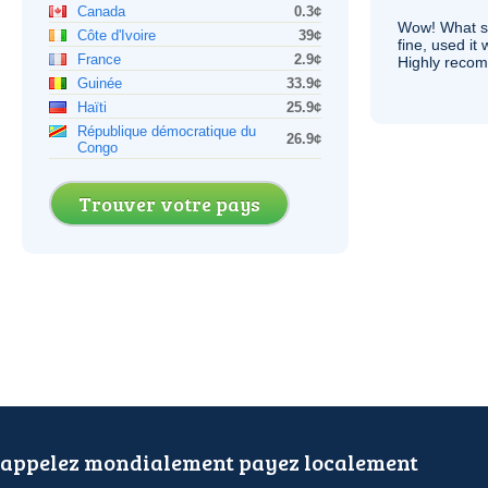
Canada
0.3¢
Wow! What se
Côte d'Ivoire
39¢
fine, used it
France
2.9¢
Highly recom
Guinée
33.9¢
Haïti
25.9¢
République démocratique du
26.9¢
Congo
Trouver votre pays
appelez mondialement payez localement