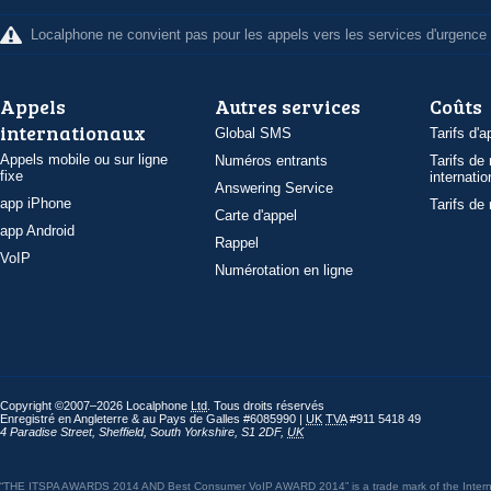
Localphone ne convient pas pour les appels vers les services d'urgence
Appels
Autres services
Coûts
internationaux
Global SMS
Tarifs d'a
Appels mobile ou sur ligne
Numéros entrants
Tarifs de
fixe
internatio
Answering Service
app iPhone
Tarifs de
Carte d'appel
app Android
Rappel
VoIP
Numérotation en ligne
Copyright ©2007–2026 Localphone
Ltd
. Tous droits réservés
Enregistré en Angleterre & au Pays de Galles #6085990 |
UK
TVA
#911 5418 49
4 Paradise Street
,
Sheffield
,
South Yorkshire
,
S1 2DF
,
UK
“THE ITSPA AWARDS 2014 AND Best Consumer VoIP AWARD 2014” is a trade mark of the Internet 