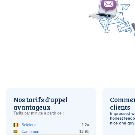
Nos tarifs d'appel
Comment
avantageux
clients
Tarifs par minute à partir de :
Impressed wi
honest feedb
nice one guy
Belgique
2.2¢
Cameroun
13.9¢