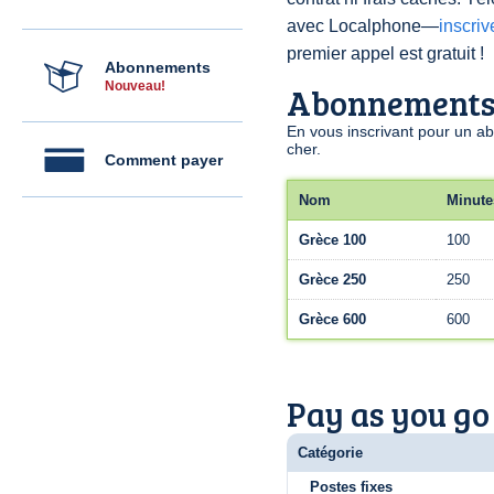
avec Localphone—
inscri
premier appel est gratuit !
Abonnements
Nouveau!
Abonnement
En vous inscrivant pour un a
cher.
Comment payer
Nom
Minute
Grèce 100
100
Grèce 250
250
Grèce 600
600
Pay as you go
Catégorie
Postes fixes