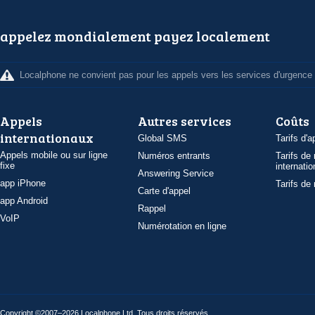
appelez mondialement payez localement
Localphone ne convient pas pour les appels vers les services d'urgence
Appels
Autres services
Coûts
internationaux
Global SMS
Tarifs d'a
Appels mobile ou sur ligne
Numéros entrants
Tarifs de
fixe
internatio
Answering Service
app iPhone
Tarifs de
Carte d'appel
app Android
Rappel
VoIP
Numérotation en ligne
Copyright ©2007–2026 Localphone
Ltd
. Tous droits réservés