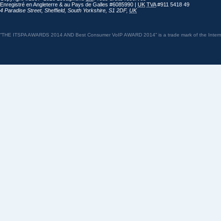
Enregistré en Angleterre & au Pays de Galles #6085990 |
UK
TVA
#911 5418 49
4 Paradise Street
,
Sheffield
,
South Yorkshire
,
S1 2DF
,
UK
“THE ITSPA AWARDS 2014 AND Best Consumer VoIP AWARD 2014” is a trade mark of the Internet 