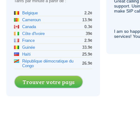
Tarifs par minute à partir de :
Great calling
support. Usi
make
SIP
cal
Belgique
2.2¢
Cameroun
13.9¢
Canada
0.3¢
I am so hap
Côte d'Ivoire
39¢
services! You
France
2.9¢
Guinée
33.9¢
Haïti
25.9¢
République démocratique du
26.9¢
Congo
Trouver votre pays