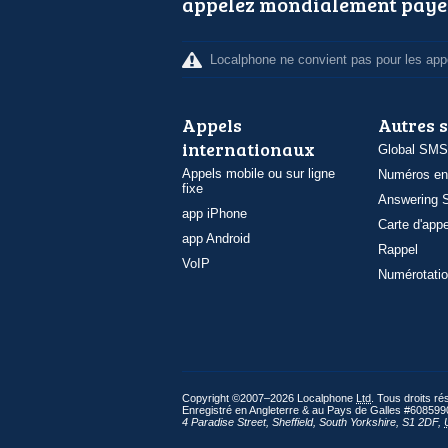
appelez mondialement paye
Localphone ne convient pas pour les appe
Appels
Autres 
internationaux
Global SMS
Appels mobile ou sur ligne
Numéros en
fixe
Answering S
app iPhone
Carte d'appe
app Android
Rappel
VoIP
Numérotatio
Copyright ©2007–2026 Localphone
Ltd
. Tous droits r
Enregistré en Angleterre & au Pays de Galles #608599
4 Paradise Street
,
Sheffield
,
South Yorkshire
,
S1 2DF
,