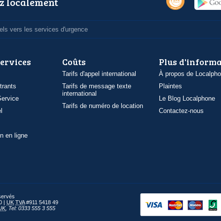
z localement
ls vers les services d'urgence
services
Coûts
Plus d'inform
Tarifs d'appel international
À propos de Localph
trants
Tarifs de message texte
Plaintes
international
ervice
Le Blog Localphone
Tarifs de numéro de location
l
Contactez-nous
n en ligne
éservés
0 |
UK
TVA
#911 5418 49
UK
,
Tel: 0333 555 3 555