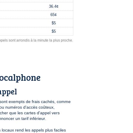
36.4¢
65¢
$5
$5
pels sont arrondis à la minute la plus proche.
Localphone
appel
sont exempts de frais cachés, comme
n ou numéros d'accès coûteux,
her que les cartes d'appel vers
noncer un tarif inférieur.
locaux rend les appels plus faciles