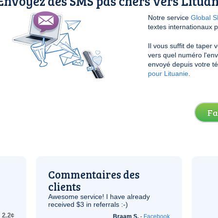
Envoyez des SMS pas chers vers Lituan
Notre service
Global 
textes internationaux p
Il vous suffit de taper
vers quel numéro l'envo
envoyé depuis votre t
pour Lituanie
.
Fa
Commentaires des
clients
Awesome service! I have already
received $3 in referrals :-)
2.2¢
Braam S.
-
Facebook