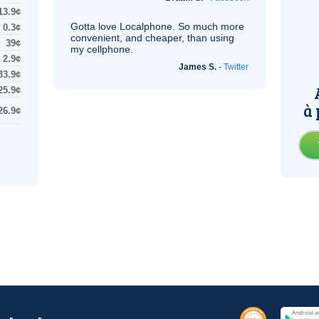
13.9¢
Gotta love Localphone. So much more
0.3¢
convenient, and cheaper, than using
39¢
my cellphone.
2.9¢
James S.
-
Twitter
33.9¢
25.9¢
à 
26.9¢