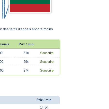
 des tarifs d'appels encore moins
nsuels
Prix / min
00
31¢
Souscrire
.00
29¢
Souscrire
.00
27¢
Souscrire
Prix / min
14.3¢