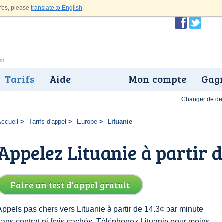
es, please
translate to English
.
Tarifs
Aide
Mon compte
Gagn
Changer de dev
Accueil
Tarifs d'appel
Europe
Lituanie
Appelez Lituanie à partir d
Faire un test d'appel gratuit
Appels pas chers vers Lituanie à partir de 14.3¢ par minute
sans contrat ni frais cachés. Téléphonez Lituanie pour moins