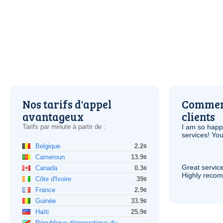
Nos tarifs d'appel
Comment
avantageux
clients
Tarifs par minute à partir de :
I am so hap
services! You
Belgique
2.2¢
Cameroun
13.9¢
Great service
Canada
0.3¢
Highly reco
Côte d'Ivoire
39¢
France
2.9¢
Guinée
33.9¢
Haïti
25.9¢
République démocratique du