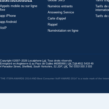
internationaux
Global SMS
Tarifs d'a
Appels mobile ou sur ligne
Numéros entrants
Tarifs de
fixe
internatio
Answering Service
app iPhone
Tarifs de
Carte d'appel
app Android
Rappel
VoIP
Numérotation en ligne
Copyright ©2007–2026 Localphone
Ltd
. Tous droits réservés
Enregistré en Angleterre & au Pays de Galles #6085990 |
UK
TVA
#911 5418 49
4 Paradise Street
,
Sheffield
,
South Yorkshire
,
S1 2DF
,
UK
,
Tel: 0333 555 3 555
“THE ITSPA AWARDS 2014 AND Best Consumer VoIP AWARD 2014” is a trade mark of the Internet 