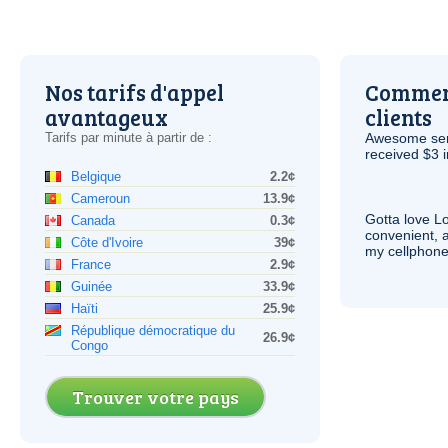
Nos tarifs d'appel
Comment
avantageux
clients
Tarifs par minute à partir de :
Awesome serv
received $3 in
Belgique
2.2¢
Cameroun
13.9¢
Gotta love 
Canada
0.3¢
convenient, 
Côte d'Ivoire
39¢
my cellphone
France
2.9¢
Guinée
33.9¢
Haïti
25.9¢
République démocratique du
26.9¢
Congo
Trouver votre pays