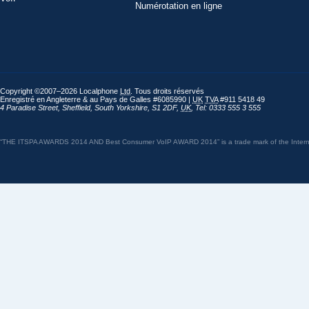
Numérotation en ligne
Copyright ©2007–2026 Localphone
Ltd
. Tous droits réservés
Enregistré en Angleterre & au Pays de Galles #6085990 |
UK
TVA
#911 5418 49
4 Paradise Street
,
Sheffield
,
South Yorkshire
,
S1 2DF
,
UK
,
Tel: 0333 555 3 555
“THE ITSPA AWARDS 2014 AND Best Consumer VoIP AWARD 2014” is a trade mark of the Internet 