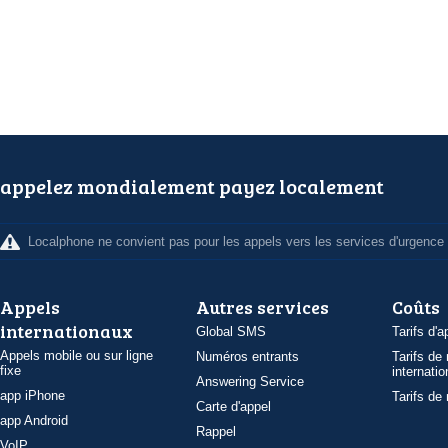
appelez mondialement payez localement
Localphone ne convient pas pour les appels vers les services d'urgence
Appels
Autres services
Coûts
internationaux
Global SMS
Tarifs d'a
Appels mobile ou sur ligne
Numéros entrants
Tarifs de
fixe
internatio
Answering Service
app iPhone
Tarifs de
Carte d'appel
app Android
Rappel
VoIP