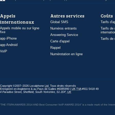
Appels
Autres services
Coûts
internationaux
Global SMS
Tarifs d'a
Appels mobile ou sur ligne
Numéros entrants
Tarifs de
fixe
internatio
Answering Service
app iPhone
Tarifs de
Carte d'appel
app Android
Rappel
VoIP
Numérotation en ligne
Copyright ©2007–2026 Localphone
Ltd
. Tous droits réservés
Enregistré en Angleterre & au Pays de Galles #6085990 |
UK
TVA
#911 5418 49
4 Paradise Street
,
Sheffield
,
South Yorkshire
,
S1 2DF
,
UK
“THE ITSPA AWARDS 2014 AND Best Consumer VoIP AWARD 2014” is a trade mark of the Internet 