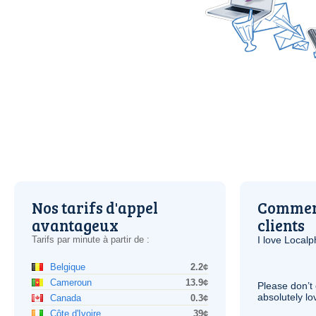
Nos tarifs d'appel
Comment
avantageux
clients
Tarifs par minute à partir de :
I love Local
Belgique
2.2¢
Cameroun
13.9¢
Please don’t 
absolutely lo
Canada
0.3¢
Côte d'Ivoire
39¢