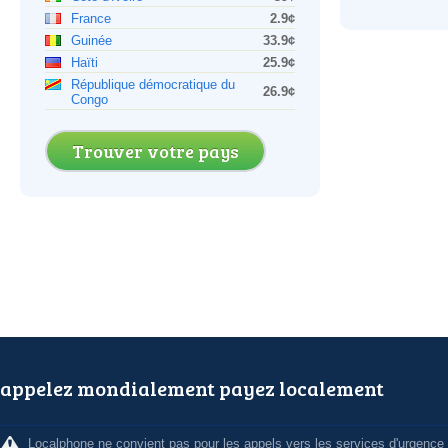
France
2.9¢
Guinée
33.9¢
Haïti
25.9¢
République démocratique du
26.9¢
Congo
Trouver votre pays
appelez mondialement payez localement
Localphone ne convient pas pour les appels vers les services d'urgence