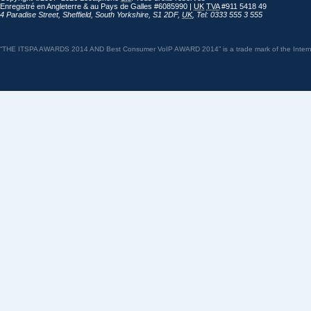
Enregistré en Angleterre & au Pays de Galles #6085990 |
UK
TVA
#911 5418 49
4 Paradise Street
,
Sheffield
,
South Yorkshire
,
S1 2DF
,
UK
,
Tel: 0333 555 3 555
“THE ITSPA AWARDS 2014 AND Best Consumer VoIP AWARD 2014” is a trade mark of the Internet 