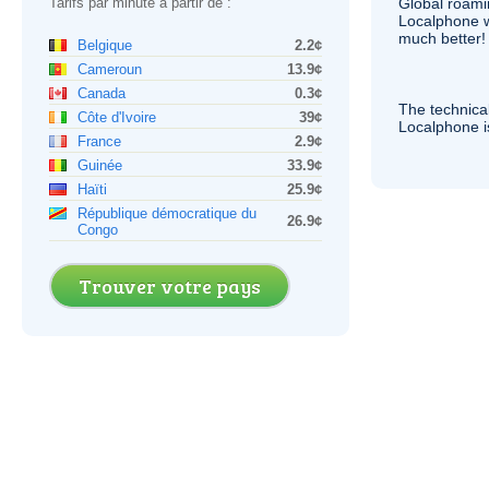
Tarifs par minute à partir de :
Global roami
Localphone 
much better!
Belgique
2.2¢
Cameroun
13.9¢
Canada
0.3¢
The technica
Côte d'Ivoire
39¢
Localphone 
France
2.9¢
Guinée
33.9¢
Haïti
25.9¢
République démocratique du
26.9¢
Congo
Trouver votre pays