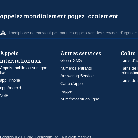
appelez mondialement payez localement
Localphone ne convient pas pour les appels vers les services d'urgence
Appels
Autres services
Coûts
internationaux
Global SMS
Tarifs d'a
Appels mobile ou sur ligne
Numéros entrants
Tarifs de
fixe
internatio
Answering Service
app iPhone
Tarifs de
Carte d'appel
app Android
Rappel
VoIP
Numérotation en ligne
Copyright ©2007–2026 Localphone
Ltd
. Tous droits réservés