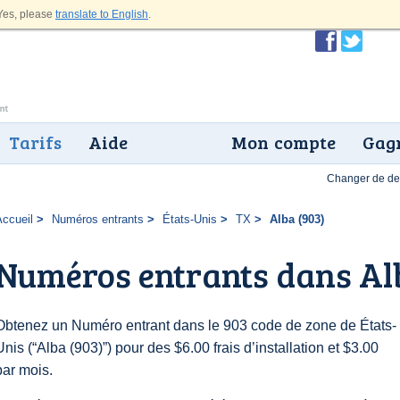
es, please
translate to English
.
Tarifs
Aide
Mon compte
Gagn
Changer de dev
Accueil
Numéros entrants
États-Unis
TX
Alba (903)
Numéros entrants dans Al
Obtenez un Numéro entrant dans le 903 code de zone de États-
Unis (“Alba (903)”) pour des $6.00 frais d’installation et $3.00
par mois.