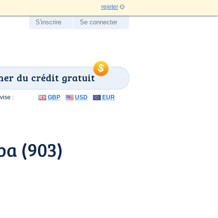
rejeter
S'inscrire
Se connecter
er du crédit gratuit
ise :
GBP
USD
EUR
ba (903)