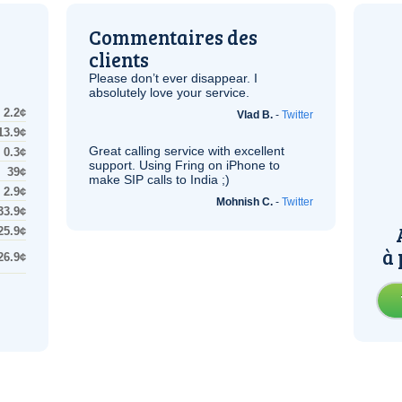
Commentaires des
clients
Please don’t ever disappear. I
absolutely love your service.
2.2¢
Vlad B.
-
Twitter
13.9¢
Great calling service with excellent
0.3¢
support. Using Fring on iPhone to
39¢
make
SIP
calls to India ;)
2.9¢
Mohnish C.
-
Twitter
33.9¢
25.9¢
à 
26.9¢