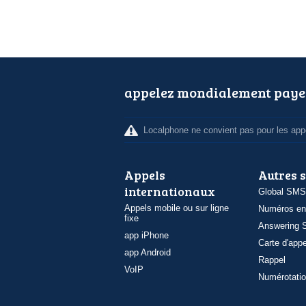
appelez mondialement paye
Localphone ne convient pas pour les appe
Appels
Autres 
internationaux
Global SMS
Appels mobile ou sur ligne
Numéros en
fixe
Answering S
app iPhone
Carte d'appe
app Android
Rappel
VoIP
Numérotatio