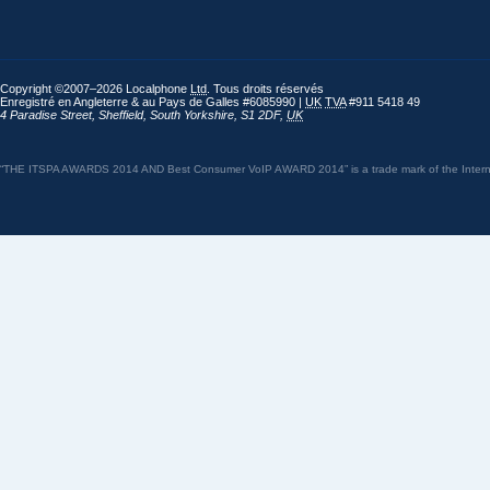
Copyright ©2007–2026 Localphone
Ltd
. Tous droits réservés
Enregistré en Angleterre & au Pays de Galles #6085990 |
UK
TVA
#911 5418 49
4 Paradise Street
,
Sheffield
,
South Yorkshire
,
S1 2DF
,
UK
“THE ITSPA AWARDS 2014 AND Best Consumer VoIP AWARD 2014” is a trade mark of the Internet 