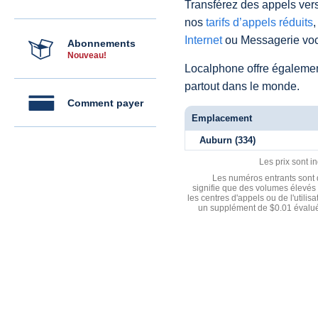
Transférez des appels vers
nos
tarifs d’appels réduits
,
Internet
ou Messagerie voc
Abonnements
Nouveau!
Localphone offre égaleme
partout dans le monde.
Comment payer
Emplacement
Auburn (334)
Les prix sont i
Les numéros entrants sont d
signifie que des volumes élevés 
les centres d'appels ou de l'utili
un supplément de $0.01 évalué