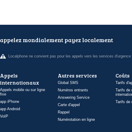
appelez mondialement payez localement
Localphone ne convient pas pour les appels vers les services d'urgence
Appels
Autres services
Coûts
internationaux
Global SMS
Tarifs d'a
Appels mobile ou sur ligne
Numéros entrants
Tarifs de
fixe
internatio
Answering Service
app iPhone
Tarifs de
Carte d'appel
app Android
Rappel
VoIP
Numérotation en ligne