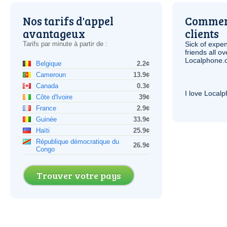
Nos tarifs d'appel
Comment
avantageux
clients
Tarifs par minute à partir de :
Sick of expen
friends all o
Localphone.c
Belgique
2.2¢
Cameroun
13.9¢
Canada
0.3¢
I love Local
Côte d'Ivoire
39¢
France
2.9¢
Guinée
33.9¢
Haïti
25.9¢
République démocratique du
26.9¢
Congo
Trouver votre pays