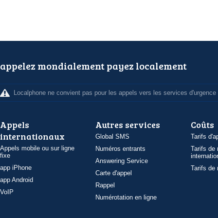
appelez mondialement payez localement
Localphone ne convient pas pour les appels vers les services d'urgence
Appels
Autres services
Coûts
internationaux
Global SMS
Tarifs d'a
Appels mobile ou sur ligne
Numéros entrants
Tarifs de
fixe
internatio
Answering Service
app iPhone
Tarifs de
Carte d'appel
app Android
Rappel
VoIP
Numérotation en ligne