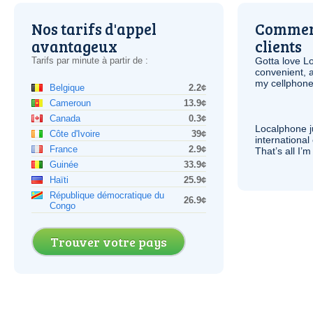
Nos tarifs d'appel
Comment
avantageux
clients
Tarifs par minute à partir de :
Gotta love 
convenient, 
my cellphone
Belgique
2.2¢
Cameroun
13.9¢
Canada
0.3¢
Localphone j
Côte d'Ivoire
39¢
international 
France
2.9¢
That’s all I’
Guinée
33.9¢
Haïti
25.9¢
République démocratique du
26.9¢
Congo
Trouver votre pays