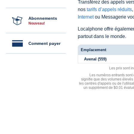
Transférez des appels vers
nos
tarifs d’appels réduits
,
Internet
ou Messagerie voc
Abonnements
Nouveau!
Localphone offre égaleme
partout dans le monde.
Comment payer
Emplacement
Avenal (559)
Les prix sont i
Les numéros entrants sont d
signifie que des volumes élevés 
les centres d'appels ou de l'utili
un supplément de $0.01 évalué