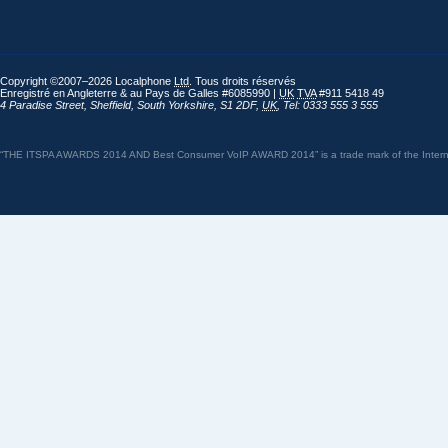
Copyright ©2007–2026 Localphone
Ltd
. Tous droits réservés
Enregistré en Angleterre & au Pays de Galles #6085990 |
UK
TVA
#911 5418 49
4 Paradise Street
,
Sheffield
,
South Yorkshire
,
S1 2DF
,
UK
,
Tel: 0333 555 3 555
“THE ITSPA AWARDS 2014 AND Best Consumer VoIP AWARD 2014” is a trade mark of the Internet 