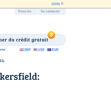
rejeter
S'inscrire
Se connecter
er du crédit gratuit
ise :
GBP
USD
EUR
61)
ersfield: