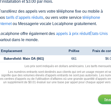
d’installation et $3.00 par mois.
Transférez des appels vers votre téléphone fixe ou mobile à
nos
tarifs d’appels réduits
, ou vers votre service
téléphone
Internet
ou Messagerie vocale Localphone gratuitement.
Localphone offre également des
appels à prix réduitÉtats-Unis
partout dans le monde.
Emplacement
Préfixe
Frais de con
Bakersfield: Main DA (661)
661
$6.
Les prix sont indiqués en dollars américains. Les tarifs mensue
Les numéros entrants sont destinés aux clients qui ont un usage moyen et se
signifie que des volumes élevés d'appels entrants ne sont pas autorisés. Les numé
les centres d'appels ou de l'utilisation d'affaires où une grande quantité d'appels 
un supplément de $0.01 évalué sur une base par appel pour chaque appel vers 
In