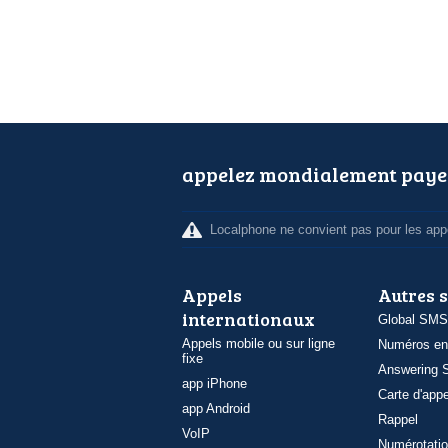
appelez mondialement paye
Localphone ne convient pas pour les appe
Appels
Autres 
internationaux
Global SMS
Appels mobile ou sur ligne
Numéros en
fixe
Answering S
app iPhone
Carte d'appe
app Android
Rappel
VoIP
Numérotatio