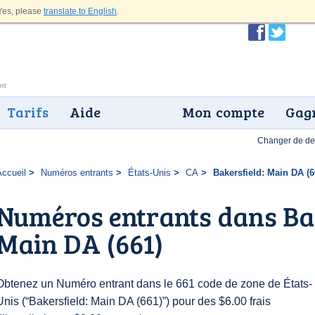
es, please
translate to English
.
Tarifs
Aide
Mon compte
Gagn
Changer de dev
Accueil
Numéros entrants
États-Unis
CA
Bakersfield: Main DA (6
Numéros entrants dans Bak
Main DA (661)
Obtenez un Numéro entrant dans le 661 code de zone de États-
Unis (“Bakersfield: Main DA (661)”) pour des $6.00 frais