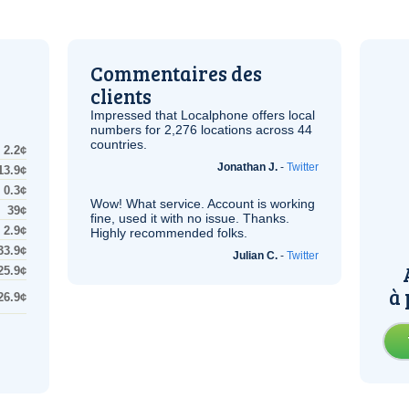
Commentaires des
clients
Impressed that Localphone offers local
numbers for 2,276 locations across 44
countries.
2.2¢
Jonathan J.
-
Twitter
13.9¢
0.3¢
Wow! What service. Account is working
39¢
fine, used it with no issue. Thanks.
2.9¢
Highly recommended folks.
33.9¢
Julian C.
-
Twitter
25.9¢
à 
26.9¢