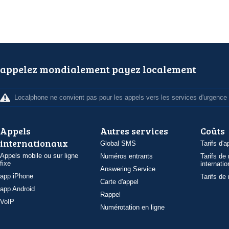
appelez mondialement payez localement
Localphone ne convient pas pour les appels vers les services d'urgence
Appels
Autres services
Coûts
internationaux
Global SMS
Tarifs d'a
Appels mobile ou sur ligne
Numéros entrants
Tarifs de
fixe
internatio
Answering Service
app iPhone
Tarifs de
Carte d'appel
app Android
Rappel
VoIP
Numérotation en ligne