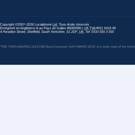
Copyright ©2007–2026 Localphone
Ltd
. Tous droits réservés
Enregistré en Angleterre & au Pays de Galles #6085990 |
UK
TVA
#911 5418 49
4 Paradise Street
,
Sheffield
,
South Yorkshire
,
S1 2DF
,
UK
,
Tel: 0333 555 3 555
“THE ITSPA AWARDS 2014 AND Best Consumer VoIP AWARD 2014” is a trade mark of the Internet 