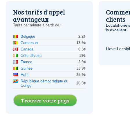
Nos tarifs d'appel
Comment
avantageux
clients
Tarifs par minute à partir de :
Localphone’s
is excellent.
Belgique
2.2¢
Cameroun
13.9¢
I love Local
Canada
0.3¢
Côte d'Ivoire
39¢
France
2.9¢
Guinée
33.9¢
Haïti
25.9¢
République démocratique du
26.9¢
Congo
Trouver votre pays