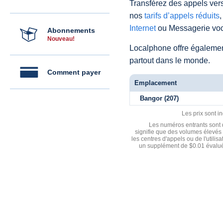
Transférez des appels vers
nos
tarifs d’appels réduits
,
Internet
ou Messagerie voc
Abonnements
Nouveau!
Localphone offre égaleme
partout dans le monde.
Comment payer
Emplacement
Bangor (207)
Les prix sont i
Les numéros entrants sont d
signifie que des volumes élevés 
les centres d'appels ou de l'utili
un supplément de $0.01 évalué