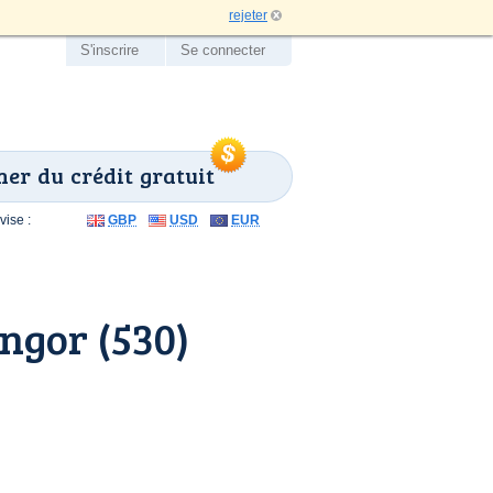
rejeter
S'inscrire
Se connecter
er du crédit gratuit
ise :
GBP
USD
EUR
ngor (530)