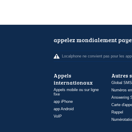
appelez mondialement paye
Localphone ne convient pas pour les appe
Appels
Autres 
internationaux
Global SMS
Appels mobile ou sur ligne
Numéros en
fixe
Answering S
app iPhone
Carte d'appe
app Android
Rappel
VoIP
Numérotatio