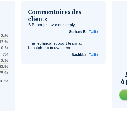
Commentaires des
clients
SIP
that just works, simply.
Gerhard E.
-
Twitter
2.2¢
13.9¢
The technical support team at
Localphone is awesome.
0.3¢
39¢
Sashidar
-
Twitter
2.9¢
33.9¢
25.9¢
à 
26.9¢