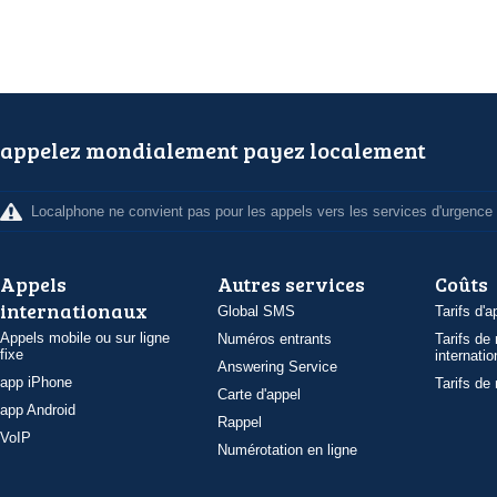
appelez mondialement payez localement
Localphone ne convient pas pour les appels vers les services d'urgence
Appels
Autres services
Coûts
internationaux
Global SMS
Tarifs d'a
Appels mobile ou sur ligne
Numéros entrants
Tarifs de
fixe
internatio
Answering Service
app iPhone
Tarifs de
Carte d'appel
app Android
Rappel
VoIP
Numérotation en ligne