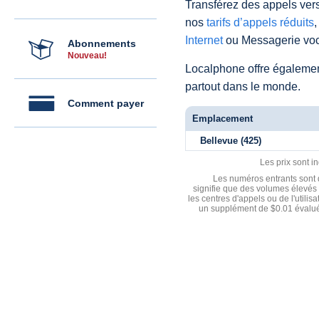
Transférez des appels vers
nos
tarifs d’appels réduits
,
Internet
ou Messagerie voc
Abonnements
Nouveau!
Localphone offre égaleme
partout dans le monde.
Comment payer
Emplacement
Bellevue (425)
Les prix sont i
Les numéros entrants sont d
signifie que des volumes élevés 
les centres d'appels ou de l'utili
un supplément de $0.01 évalué