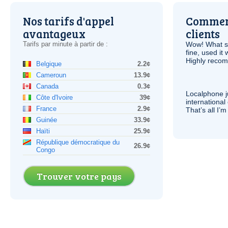
Nos tarifs d'appel
Comment
avantageux
clients
Tarifs par minute à partir de :
Wow! What se
fine, used it
Highly recom
Belgique
2.2¢
Cameroun
13.9¢
Canada
0.3¢
Localphone j
Côte d'Ivoire
39¢
international 
France
2.9¢
That’s all I’
Guinée
33.9¢
Haïti
25.9¢
République démocratique du
26.9¢
Congo
Trouver votre pays