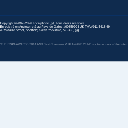
Copyright ©2007–2026 Localphone
Ltd
. Tous droits réservés
Enregistré en Angleterre & au Pays de Galles #6085990 |
UK
TVA
#911 5418 49
4 Paradise Street
,
Sheffield
,
South Yorkshire
,
S1 2DF
,
UK
“THE ITSPA AWARDS 2014 AND Best Consumer VoIP AWARD 2014” is a trade mark of the Internet 