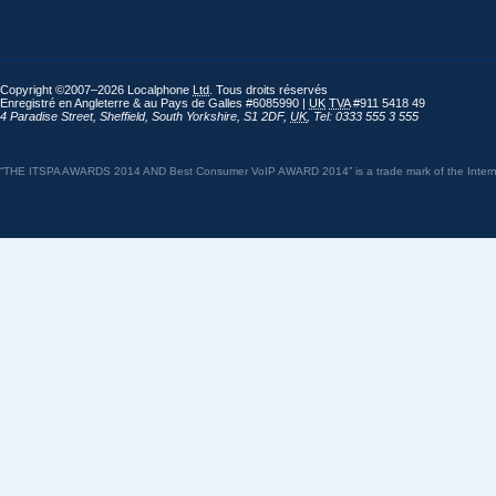
Copyright ©2007–2026 Localphone
Ltd
. Tous droits réservés
Enregistré en Angleterre & au Pays de Galles #6085990 |
UK
TVA
#911 5418 49
4 Paradise Street
,
Sheffield
,
South Yorkshire
,
S1 2DF
,
UK
,
Tel: 0333 555 3 555
“THE ITSPA AWARDS 2014 AND Best Consumer VoIP AWARD 2014” is a trade mark of the Internet 