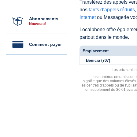
Transférez des appels vers
nos
tarifs d’appels réduits
,
Internet
ou Messagerie voc
Abonnements
Nouveau!
Localphone offre égaleme
partout dans le monde.
Comment payer
Emplacement
Benicia (707)
Les prix sont i
Les numéros entrants sont d
signifie que des volumes élevés 
les centres d'appels ou de l'utili
un supplément de $0.01 évalué