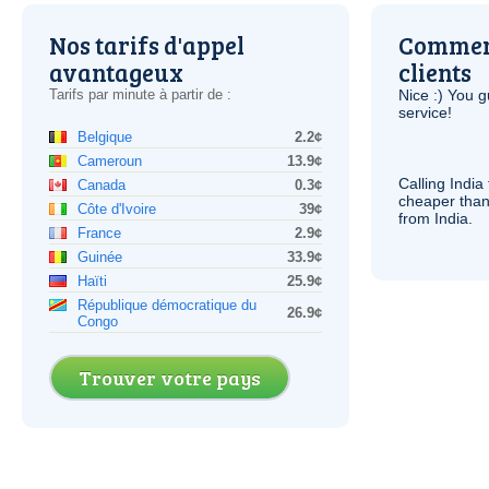
Nos tarifs d'appel
Comment
avantageux
clients
Tarifs par minute à partir de :
Nice :) You g
service!
Belgique
2.2¢
Cameroun
13.9¢
Calling India
Canada
0.3¢
cheaper than
Côte d'Ivoire
39¢
from India.
France
2.9¢
Guinée
33.9¢
Haïti
25.9¢
République démocratique du
26.9¢
Congo
Trouver votre pays