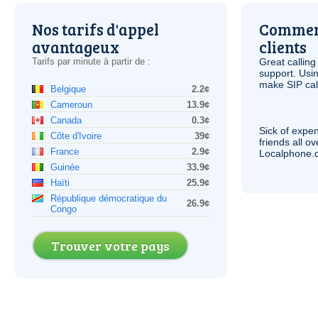
Nos tarifs d'appel
Comment
avantageux
clients
Tarifs par minute à partir de :
Great calling
support. Usi
make
SIP
cal
Belgique
2.2¢
Cameroun
13.9¢
Canada
0.3¢
Sick of expen
Côte d'Ivoire
39¢
friends all o
France
2.9¢
Localphone.c
Guinée
33.9¢
Haïti
25.9¢
République démocratique du
26.9¢
Congo
Trouver votre pays