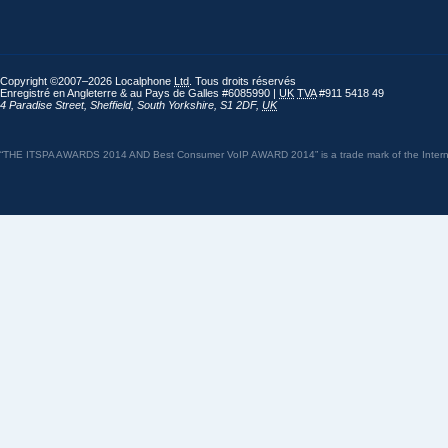
Copyright ©2007–2026 Localphone
Ltd
. Tous droits réservés
Enregistré en Angleterre & au Pays de Galles #6085990 |
UK
TVA
#911 5418 49
4 Paradise Street
,
Sheffield
,
South Yorkshire
,
S1 2DF
,
UK
“THE ITSPA AWARDS 2014 AND Best Consumer VoIP AWARD 2014” is a trade mark of the Internet 