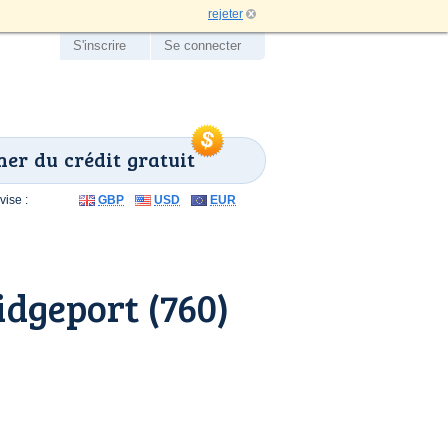
rejeter
S'inscrire
Se connecter
er du crédit gratuit
ise :
GBP
USD
EUR
dgeport (760)