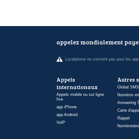
appelez mondialement paye
Localphone ne convient pas pour les appe
Appels
Autres 
internationaux
Global SMS
Appels mobile ou sur ligne
Numéros en
fixe
Answering S
app iPhone
Carte d'appe
app Android
Rappel
VoIP
Numérotatio