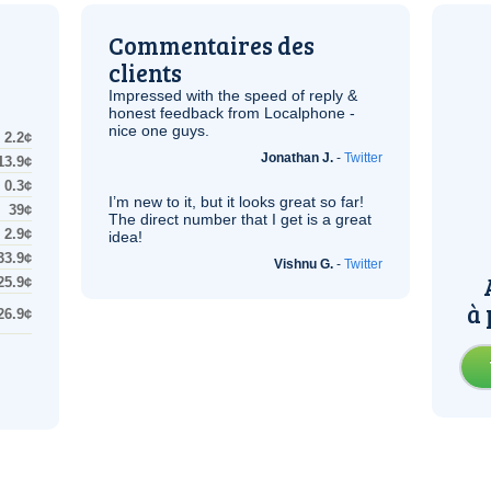
Commentaires des
clients
Impressed with the speed of reply &
honest feedback from Localphone -
nice one guys.
2.2¢
Jonathan J.
-
Twitter
13.9¢
0.3¢
I’m new to it, but it looks great so far!
39¢
The direct number that I get is a great
2.9¢
idea!
33.9¢
Vishnu G.
-
Twitter
25.9¢
à 
26.9¢