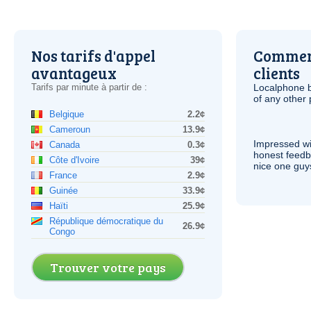
Nos tarifs d'appel
Comment
avantageux
clients
Tarifs par minute à partir de :
Localphone b
of any other
Belgique
2.2¢
Cameroun
13.9¢
Impressed wi
Canada
0.3¢
honest feedb
Côte d'Ivoire
39¢
nice one guy
France
2.9¢
Guinée
33.9¢
Haïti
25.9¢
République démocratique du
26.9¢
Congo
Trouver votre pays