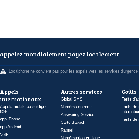
appelez mondialement payez localement
Localphone ne convient pas pour les appels vers les services d'urgence
Appels
Autres services
Coûts
internationaux
Global SMS
Tarifs d'a
Appels mobile ou sur ligne
Numéros entrants
Tarifs de
fixe
internatio
Answering Service
app iPhone
Tarifs de
Carte d'appel
app Android
Rappel
VoIP
Numérotation en ligne