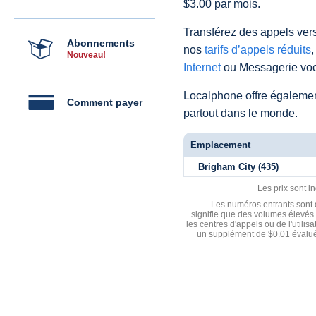
$3.00 par mois.
Transférez des appels vers
Abonnements
nos
tarifs d’appels réduits
,
Nouveau!
Internet
ou Messagerie voc
Localphone offre égaleme
Comment payer
partout dans le monde.
Emplacement
Brigham City (435)
Les prix sont i
Les numéros entrants sont d
signifie que des volumes élevés 
les centres d'appels ou de l'utili
un supplément de $0.01 évalué