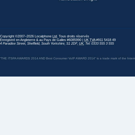
Copyright ©2007–2026 Localphone
Ltd
. Tous droits réservés
Enregistré en Angleterre & au Pays de Galles #6085990 |
UK
TVA
#911 5418 49
4 Paradise Street
,
Sheffield
,
South Yorkshire
,
S1 2DF
,
UK
,
Tel: 0333 555 3 555
“THE ITSPA AWARDS 2014 AND Best Consumer VoIP AWARD 2014” is a trade mark of the Internet 