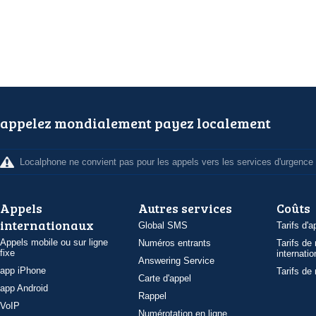
appelez mondialement payez localement
Localphone ne convient pas pour les appels vers les services d'urgence
Appels
Autres services
Coûts
internationaux
Global SMS
Tarifs d'a
Appels mobile ou sur ligne
Numéros entrants
Tarifs de
fixe
internatio
Answering Service
app iPhone
Tarifs de
Carte d'appel
app Android
Rappel
VoIP
Numérotation en ligne