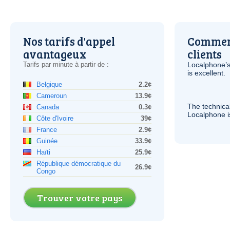
Nos tarifs d'appel
Comment
avantageux
clients
Tarifs par minute à partir de :
Localphone’s
is excellent.
Belgique
2.2¢
Cameroun
13.9¢
The technica
Canada
0.3¢
Localphone 
Côte d'Ivoire
39¢
France
2.9¢
Guinée
33.9¢
Haïti
25.9¢
République démocratique du
26.9¢
Congo
Trouver votre pays