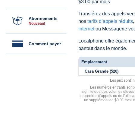
$3.00 par mois.
Transférez des appels vers
Abonnements
nos
tarifs d’appels réduits
,
Nouveau!
Internet
ou Messagerie voc
Localphone offre égaleme
Comment payer
partout dans le monde.
Emplacement
Casa Grande (520)
Les prix sont i
Les numéros entrants sont d
signifie que des volumes élevés 
les centres d'appels ou de l'utili
un supplément de $0.01 évalué