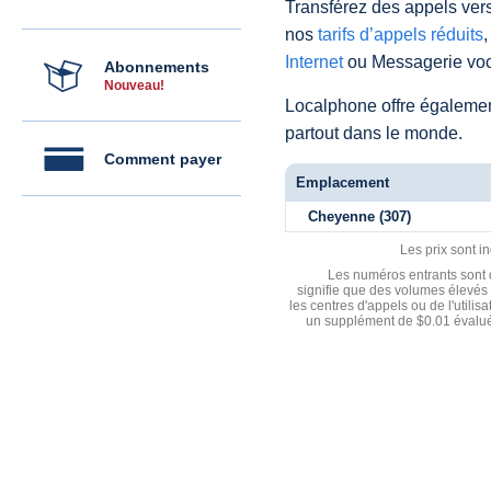
Transférez des appels vers
nos
tarifs d’appels réduits
,
Internet
ou Messagerie voc
Abonnements
Nouveau!
Localphone offre égaleme
partout dans le monde.
Comment payer
Emplacement
Cheyenne (307)
Les prix sont i
Les numéros entrants sont d
signifie que des volumes élevés 
les centres d'appels ou de l'utili
un supplément de $0.01 évalué