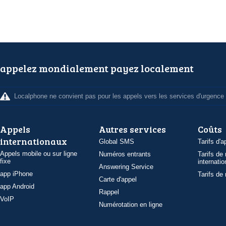
appelez mondialement payez localement
Localphone ne convient pas pour les appels vers les services d'urgence
Appels
Autres services
Coûts
internationaux
Global SMS
Tarifs d'a
Appels mobile ou sur ligne
Numéros entrants
Tarifs de
fixe
internatio
Answering Service
app iPhone
Tarifs de
Carte d'appel
app Android
Rappel
VoIP
Numérotation en ligne