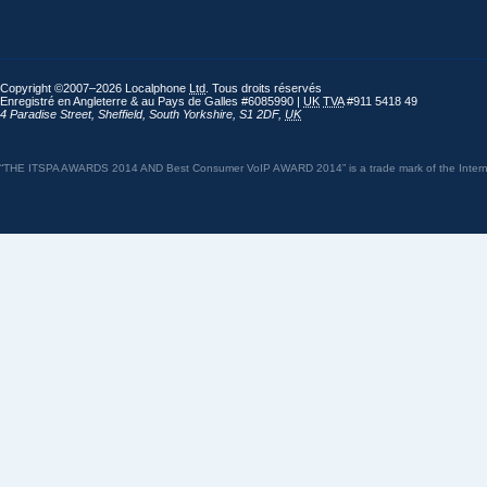
Copyright ©2007–2026 Localphone
Ltd
. Tous droits réservés
Enregistré en Angleterre & au Pays de Galles #6085990 |
UK
TVA
#911 5418 49
4 Paradise Street
,
Sheffield
,
South Yorkshire
,
S1 2DF
,
UK
“THE ITSPA AWARDS 2014 AND Best Consumer VoIP AWARD 2014” is a trade mark of the Internet 