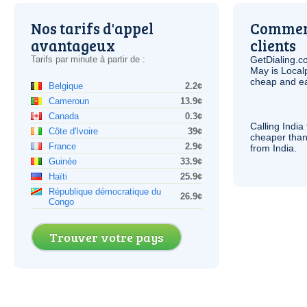
Nos tarifs d'appel
Comment
avantageux
clients
Tarifs par minute à partir de :
GetDialing.c
May is Local
cheap and e
Belgique
2.2¢
Cameroun
13.9¢
Canada
0.3¢
Calling India
Côte d'Ivoire
39¢
cheaper than
France
2.9¢
from India.
Guinée
33.9¢
Haïti
25.9¢
République démocratique du
26.9¢
Congo
Trouver votre pays