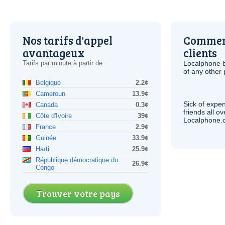
Nos tarifs d'appel
Comment
avantageux
clients
Tarifs par minute à partir de :
Localphone b
of any other
Belgique
2.2¢
Cameroun
13.9¢
Sick of expen
Canada
0.3¢
friends all o
Côte d'Ivoire
39¢
Localphone.c
France
2.9¢
Guinée
33.9¢
Haïti
25.9¢
République démocratique du
26.9¢
Congo
Trouver votre pays