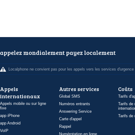
appelez mondialement payez localement
Localphone ne convient pas pour les appels vers les services d'urgence
Appels
Autres services
Coûts
internationaux
Global SMS
Tarifs d'a
Appels mobile ou sur ligne
Numéros entrants
Tarifs de
fixe
internatio
Answering Service
app iPhone
Tarifs de
Carte d'appel
app Android
Rappel
VoIP
Numérotation en ligne