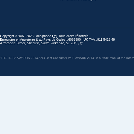
Copyright ©2007–2026 Localphone
Ltd
. Tous droits réservés
Enregistré en Angleterre & au Pays de Galles #6085990 |
UK
TVA
#911 5418 49
4 Paradise Street
,
Sheffield
,
South Yorkshire
,
S1 2DF
,
UK
“THE ITSPA AWARDS 2014 AND Best Consumer VoIP AWARD 2014” is a trade mark of the Internet 