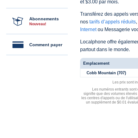
et $3.00 par mois.
Transférez des appels vers
Abonnements
nos
tarifs d’appels réduits
,
Nouveau!
Internet
ou Messagerie voc
Localphone offre égaleme
Comment payer
partout dans le monde.
Emplacement
Cobb Mountain (707)
Les prix sont i
Les numéros entrants sont d
signifie que des volumes élevés 
les centres d'appels ou de l'utili
un supplément de $0.01 évalué