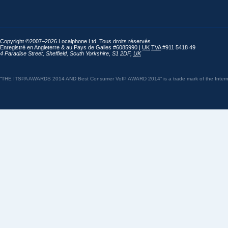
Copyright ©2007–2026 Localphone
Ltd
. Tous droits réservés
Enregistré en Angleterre & au Pays de Galles #6085990 |
UK
TVA
#911 5418 49
4 Paradise Street
,
Sheffield
,
South Yorkshire
,
S1 2DF
,
UK
“THE ITSPA AWARDS 2014 AND Best Consumer VoIP AWARD 2014” is a trade mark of the Internet 