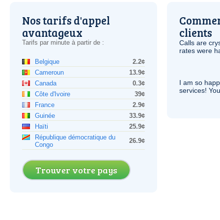
Nos tarifs d'appel
Comment
avantageux
clients
Tarifs par minute à partir de :
Calls are cry
rates were ha
Belgique
2.2¢
Cameroun
13.9¢
I am so hap
Canada
0.3¢
services! You
Côte d'Ivoire
39¢
France
2.9¢
Guinée
33.9¢
Haïti
25.9¢
République démocratique du
26.9¢
Congo
Trouver votre pays