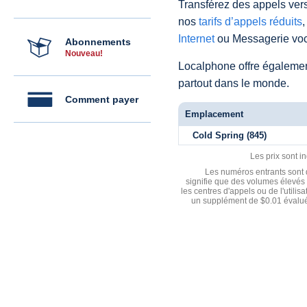
Transférez des appels vers
nos
tarifs d’appels réduits
,
Internet
ou Messagerie voc
Abonnements
Nouveau!
Localphone offre égaleme
partout dans le monde.
Comment payer
Emplacement
Cold Spring (845)
Les prix sont i
Les numéros entrants sont d
signifie que des volumes élevés 
les centres d'appels ou de l'utili
un supplément de $0.01 évalué