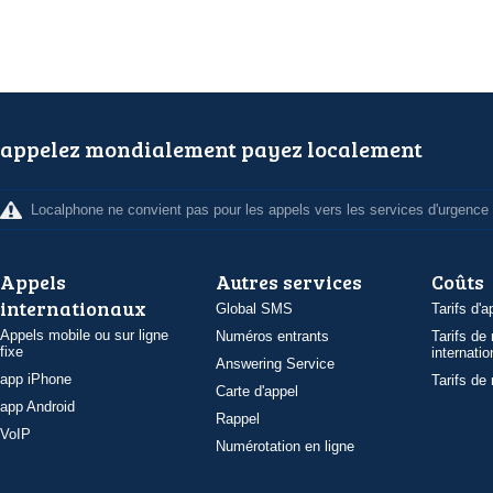
appelez mondialement payez localement
Localphone ne convient pas pour les appels vers les services d'urgence
Appels
Autres services
Coûts
internationaux
Global SMS
Tarifs d'a
Appels mobile ou sur ligne
Numéros entrants
Tarifs de
fixe
internatio
Answering Service
app iPhone
Tarifs de
Carte d'appel
app Android
Rappel
VoIP
Numérotation en ligne