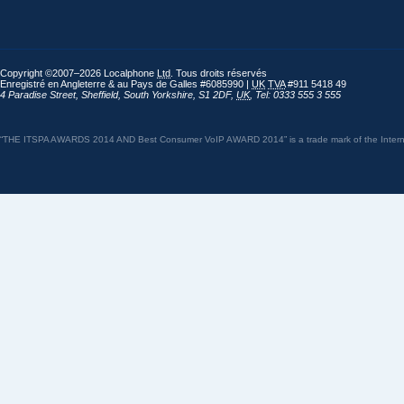
Copyright ©2007–2026 Localphone
Ltd
. Tous droits réservés
Enregistré en Angleterre & au Pays de Galles #6085990 |
UK
TVA
#911 5418 49
4 Paradise Street
,
Sheffield
,
South Yorkshire
,
S1 2DF
,
UK
,
Tel: 0333 555 3 555
“THE ITSPA AWARDS 2014 AND Best Consumer VoIP AWARD 2014” is a trade mark of the Internet 