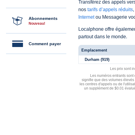
Transférez des appels vers
nos
tarifs d’appels réduits
,
Internet
ou Messagerie voc
Abonnements
Nouveau!
Localphone offre égaleme
partout dans le monde.
Comment payer
Emplacement
Durham (919)
Les prix sont i
Les numéros entrants sont d
signifie que des volumes élevés 
les centres d'appels ou de l'utili
un supplément de $0.01 évalué