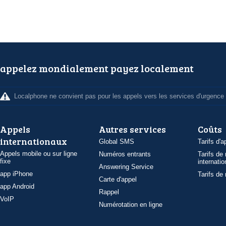
appelez mondialement payez localement
Localphone ne convient pas pour les appels vers les services d'urgence
Appels
Autres services
Coûts
internationaux
Global SMS
Tarifs d'a
Appels mobile ou sur ligne
Numéros entrants
Tarifs de
fixe
internatio
Answering Service
app iPhone
Tarifs de
Carte d'appel
app Android
Rappel
VoIP
Numérotation en ligne