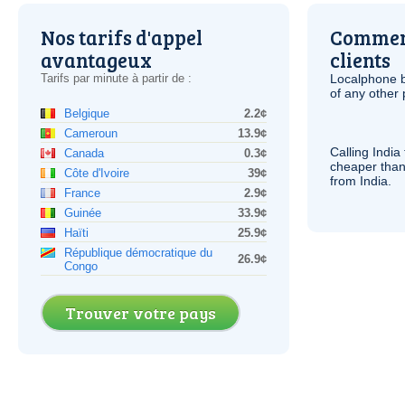
Nos tarifs d'appel
Comment
avantageux
clients
Tarifs par minute à partir de :
Localphone b
of any other
Belgique
2.2¢
Cameroun
13.9¢
Calling India
Canada
0.3¢
cheaper than
Côte d'Ivoire
39¢
from India.
France
2.9¢
Guinée
33.9¢
Haïti
25.9¢
République démocratique du
26.9¢
Congo
Trouver votre pays