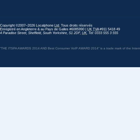
Copyright ©2007–2026 Localphone
Ltd
. Tous droits réservés
Enregistré en Angleterre & au Pays de Galles #6085990 |
UK
TVA
#911 5418 49
4 Paradise Street
,
Sheffield
,
South Yorkshire
,
S1 2DF
,
UK
,
Tel: 0333 555 3 555
“THE ITSPA AWARDS 2014 AND Best Consumer VoIP AWARD 2014” is a trade mark of the Internet 