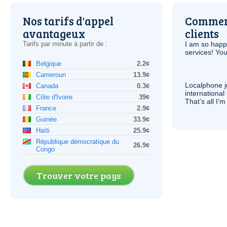
Nos tarifs d'appel
Comment
avantageux
clients
Tarifs par minute à partir de :
I am so hap
services! You
Belgique
2.2¢
Cameroun
13.9¢
Localphone j
Canada
0.3¢
international 
Côte d'Ivoire
39¢
That’s all I’
France
2.9¢
Guinée
33.9¢
Haïti
25.9¢
République démocratique du
26.9¢
Congo
Trouver votre pays