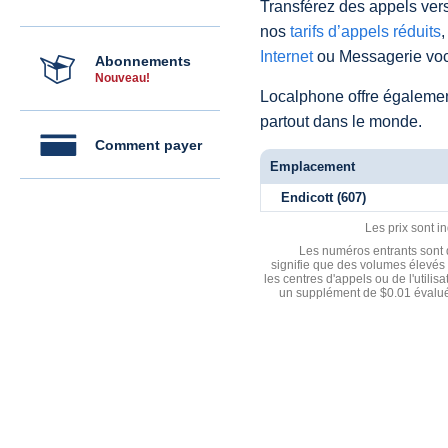
Transférez des appels vers
nos
tarifs d’appels réduits
,
Internet
ou Messagerie voc
Abonnements
Nouveau!
Localphone offre égaleme
partout dans le monde.
Comment payer
Emplacement
Endicott (607)
Les prix sont i
Les numéros entrants sont d
signifie que des volumes élevés 
les centres d'appels ou de l'utili
un supplément de $0.01 évalué