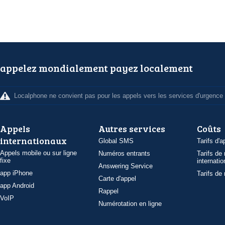
appelez mondialement payez localement
Localphone ne convient pas pour les appels vers les services d'urgence
Appels
Autres services
Coûts
internationaux
Global SMS
Tarifs d'a
Appels mobile ou sur ligne
Numéros entrants
Tarifs de
fixe
internatio
Answering Service
app iPhone
Tarifs de
Carte d'appel
app Android
Rappel
VoIP
Numérotation en ligne