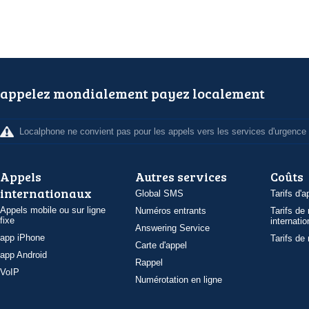
appelez mondialement payez localement
Localphone ne convient pas pour les appels vers les services d'urgence
Appels
Autres services
Coûts
internationaux
Global SMS
Tarifs d'a
Appels mobile ou sur ligne
Numéros entrants
Tarifs de
fixe
internatio
Answering Service
app iPhone
Tarifs de
Carte d'appel
app Android
Rappel
VoIP
Numérotation en ligne