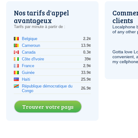
Nos tarifs d'appel
Comment
avantageux
clients
Tarifs par minute à partir de :
Localphone b
of any other
Belgique
2.2¢
Cameroun
13.9¢
Gotta love 
Canada
0.3¢
convenient, 
Côte d'Ivoire
39¢
my cellphone
France
2.9¢
Guinée
33.9¢
Haïti
25.9¢
République démocratique du
26.9¢
Congo
Trouver votre pays