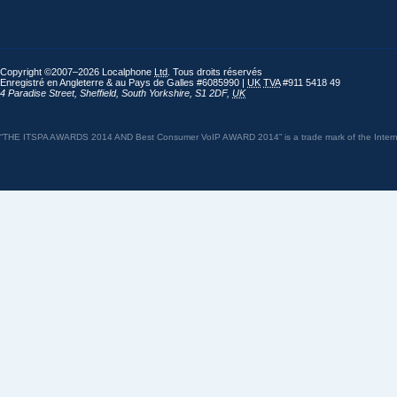
Copyright ©2007–2026 Localphone
Ltd
. Tous droits réservés
Enregistré en Angleterre & au Pays de Galles #6085990 |
UK
TVA
#911 5418 49
4 Paradise Street
,
Sheffield
,
South Yorkshire
,
S1 2DF
,
UK
“THE ITSPA AWARDS 2014 AND Best Consumer VoIP AWARD 2014” is a trade mark of the Internet 