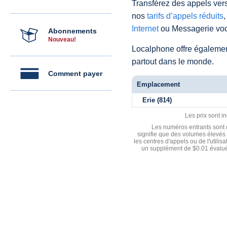
Transférez des appels vers
nos
tarifs d’appels réduits
,
Internet
ou Messagerie voc
Abonnements
Nouveau!
Localphone offre égaleme
partout dans le monde.
Comment payer
Emplacement
Erie (814)
Les prix sont i
Les numéros entrants sont d
signifie que des volumes élevés 
les centres d'appels ou de l'utili
un supplément de $0.01 évalué