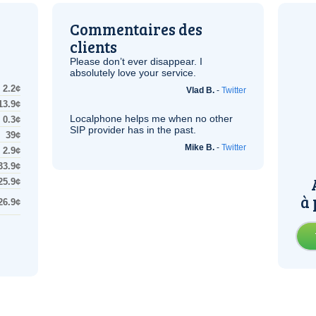
Commentaires des
clients
Please don’t ever disappear. I
absolutely love your service.
2.2¢
Vlad B.
-
Twitter
13.9¢
Localphone helps me when no other
0.3¢
SIP
provider has in the past.
39¢
Mike B.
-
Twitter
2.9¢
33.9¢
25.9¢
à 
26.9¢