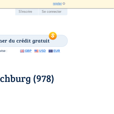
rejeter
S'inscrire
Se connecter
er du crédit gratuit
ise :
GBP
USD
EUR
chburg (978)