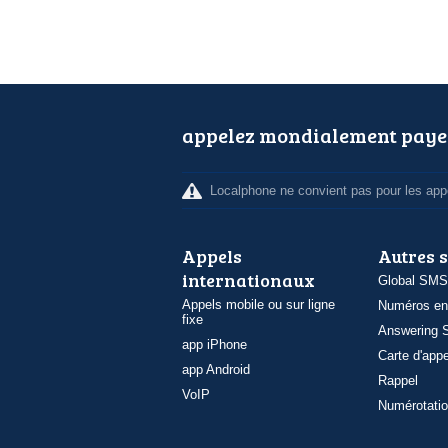
appelez mondialement paye
Localphone ne convient pas pour les appe
Appels
Autres 
internationaux
Global SMS
Appels mobile ou sur ligne
Numéros en
fixe
Answering S
app iPhone
Carte d'appe
app Android
Rappel
VoIP
Numérotatio