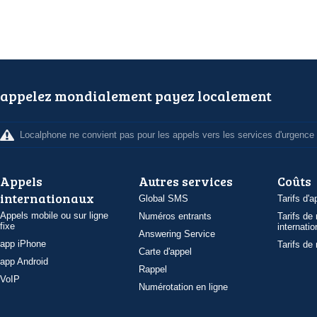
appelez mondialement payez localement
Localphone ne convient pas pour les appels vers les services d'urgence
Appels
Autres services
Coûts
internationaux
Global SMS
Tarifs d'a
Appels mobile ou sur ligne
Numéros entrants
Tarifs de
fixe
internatio
Answering Service
app iPhone
Tarifs de
Carte d'appel
app Android
Rappel
VoIP
Numérotation en ligne