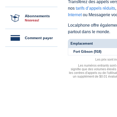
Transférez des appels vers
nos
tarifs d’appels réduits
,
Internet
ou Messagerie voc
Abonnements
Nouveau!
Localphone offre égaleme
partout dans le monde.
Comment payer
Emplacement
Fort Gibson (918)
Les prix sont i
Les numéros entrants sont d
signifie que des volumes élevés 
les centres d'appels ou de l'utili
un supplément de $0.01 évalué