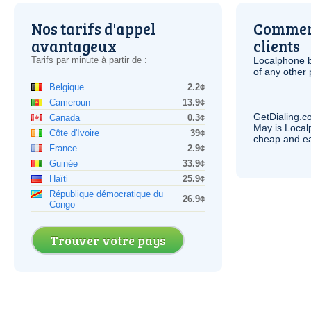
Nos tarifs d'appel
Comment
avantageux
clients
Tarifs par minute à partir de :
Localphone b
of any other
Belgique
2.2¢
Cameroun
13.9¢
GetDialing.c
Canada
0.3¢
May is Local
Côte d'Ivoire
39¢
cheap and e
France
2.9¢
Guinée
33.9¢
Haïti
25.9¢
République démocratique du
26.9¢
Congo
Trouver votre pays