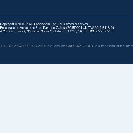
Copyright ©2007–2026 Localphone
Ltd
. Tous droits réservés
Enregistré en Angleterre & au Pays de Galles #6085990 |
UK
TVA
#911 5418 49
4 Paradise Street
,
Sheffield
,
South Yorkshire
,
S1 2DF
,
UK
,
Tel: 0333 555 3 555
“THE ITSPA AWARDS 2014 AND Best Consumer VoIP AWARD 2014” is a trade mark of the Internet 